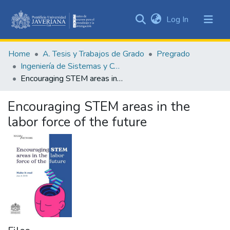
(current)
Log In
Communities
&
Home
A. Tesis y Trabajos de Grado
Pregrado
Collections
Ingeniería de Sistemas y Computación
All of DSpace
Encouraging STEM areas in the labor force of the future
Statistics
Encouraging STEM areas in the
labor force of the future