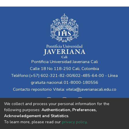
Pontificia Universidad Javeriana Cali
Calle 18 No 118-250 Cali, Colombia
Teléfono:(+57) 602-321-82-00/602-485-64-00 - Línea
gratuita nacional 01-8000-180556
Contacto repositorio Vitela:
vitela@javerianacali.edu.co
We collect and process your personal information for the
following purposes:
Authentication, Preferences,
Acknowledgement and Statistics
.
To learn more, please read our
privacy policy
.