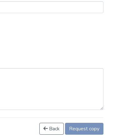
Back
Request copy