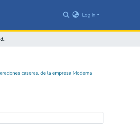
Log In
Plan de mercadeo harina de quinua, preparaciones caseras, de la empresa Moderna Alimentos S.A. en el Ecuador
paraciones caseras, de la empresa Moderna