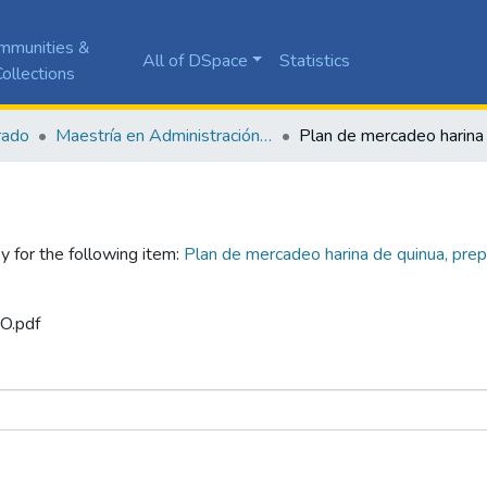
mmunities &
All of DSpace
Statistics
ollections
rado
Maestría en Administración de Empresas
y for the following item:
Plan de mercadeo harina de quinua, pre
SO.pdf