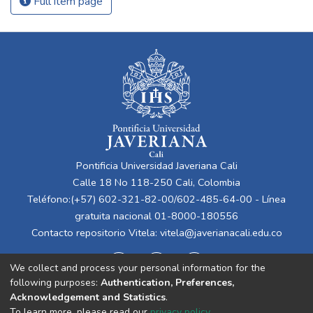
Full item page
Pontificia Universidad Javeriana Cali
Calle 18 No 118-250 Cali, Colombia
Teléfono:(+57) 602-321-82-00/602-485-64-00 - Línea
gratuita nacional 01-8000-180556
Contacto repositorio Vitela:
vitela@javerianacali.edu.co
We collect and process your personal information for the
following purposes:
Authentication, Preferences,
Acknowledgement and Statistics
.
To learn more, please read our
privacy policy
.