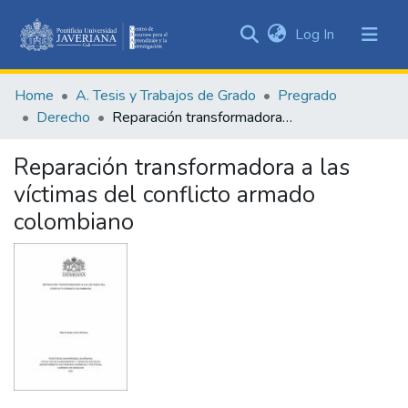
(current)
Log In
Communities
&
Home
A. Tesis y Trabajos de Grado
Pregrado
Collections
Derecho
Reparación transformadora a las víctimas del conflicto armado colombiano
All of DSpace
Reparación transformadora a las
Statistics
víctimas del conflicto armado
colombiano