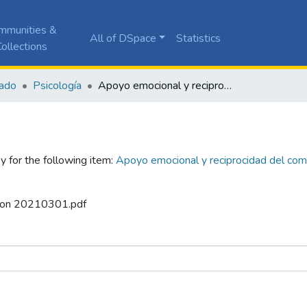
mmunities &
All of DSpace
Statistics
ollections
ado
Psicología
Apoyo emocional y reciprocidad del compromiso en las interacciones de clase entre profesor-estudiantes
y for the following item:
Apoyo emocional y reciprocidad del comp
acion 20210301.pdf