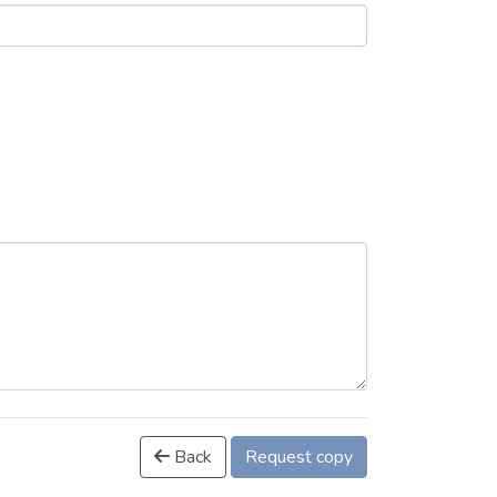
Back
Request copy