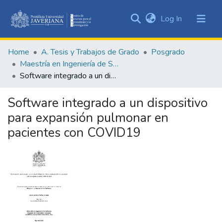
(current)
Log In
Communities
&
Home
A. Tesis y Trabajos de Grado
Posgrado
Collections
Maestría en Ingeniería de Software
All of DSpace
Software integrado a un dispositivo para expansión pulmonar en pacientes con COVID19
Statistics
Software integrado a un dispositivo
para expansión pulmonar en
pacientes con COVID19