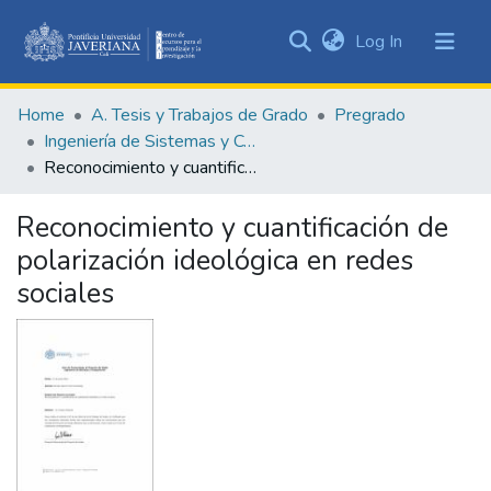
(current)
Log In
Communities
&
Home
A. Tesis y Trabajos de Grado
Pregrado
Collections
Ingeniería de Sistemas y Computación
All of DSpace
Reconocimiento y cuantificación de polarización ideológica en redes sociales
Statistics
Reconocimiento y cuantificación de
polarización ideológica en redes
sociales