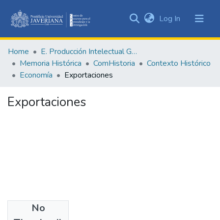
(current)
Log In
Communities
&
Home
E. Producción Intelectual General
Collections
Memoria Histórica
ComHistoria
Contexto Histórico
All of DSpace
Economía
Exportaciones
Statistics
Exportaciones
No
Date