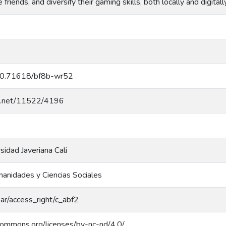
riends, and diversify their gaming skills, both locally and digitally
g/10.71618/bf8b-wr52
dle.net/11522/4196
rsidad Javeriana Cali
anidades y Ciencias Sociales
coar/access_right/c_abf2
ecommons.org/licenses/by-nc-nd/4.0/