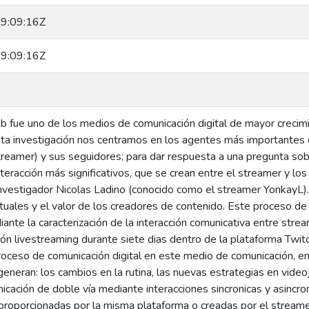
9:09:16Z
9:09:16Z
b fue uno de los medios de comunicación digital de mayor crecim
ta investigación nos centramos en los agentes más importantes 
treamer) y sus seguidores; para dar respuesta a una pregunta sob
eracción más significativos, que se crean entre el streamer y los 
nvestigador Nicolas Ladino (conocido como el streamer YonkayL). 
uales y el valor de los creadores de contenido. Este proceso de 
ante la caracterización de la interacción comunicativa entre stre
ón livestreaming durante siete dias dentro de la plataforma Twitc
proceso de comunicación digital en este medio de comunicación, en
neran: los cambios en la rutina, las nuevas estrategias en video
cación de doble vía mediante interacciones sincronicas y asincro
proporcionadas por la misma plataforma o creadas por el stream