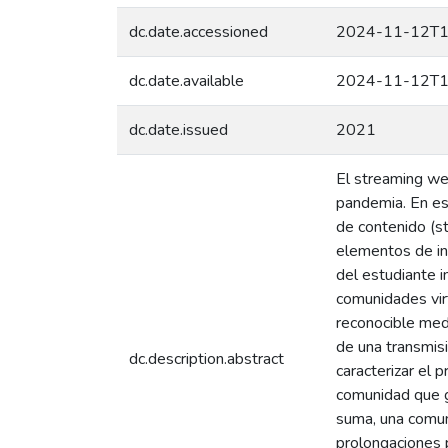
dc.date.accessioned
2024-11-12T1
dc.date.available
2024-11-12T1
dc.date.issued
2021
El streaming we
pandemia. En es
de contenido (s
elementos de int
del estudiante i
comunidades virt
reconocible medi
de una transmisi
dc.description.abstract
caracterizar el 
comunidad que ge
suma, una comuni
prolongaciones 