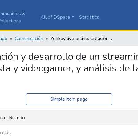
mmunities &
All of DSpace
Statistics
ollections
ado
Comunicación
Yonkay live online. Creación y desarrollo de un streaming 24/7 sobre rutinas de un universitario, artista y videogamer, y análisis de la relación con sus seguidores
ación y desarrollo de un streami
ista y videogamer, y análisis de 
Simple item page
ero, Ricardo
colás