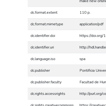
make new online f
dc.format.extent
110 p.
dc.format.mimetype
application/pdf
dc.identifier.doi
https://doi.or
dc.identifier.uri
http://hdl.han
dc.language.iso
spa
dc.publisher
Pontificia Unive
dc.publisher.faculty
Facultad de Hum
dc.rights.accessrights
http://purl.org/
dc.rights.creativecommons
https://creativ