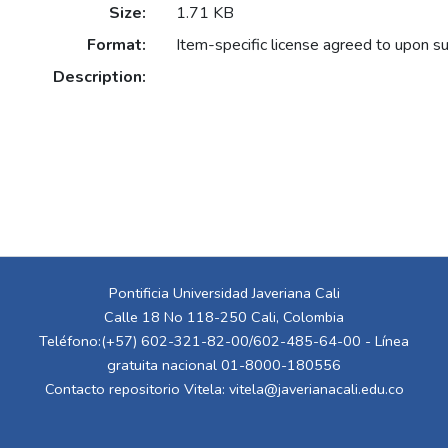
Size:
1.71 KB
Format:
Item-specific license agreed to upon s
Description:
Pontificia Universidad Javeriana Cali
Calle 18 No 118-250 Cali, Colombia
Teléfono:(+57) 602-321-82-00/602-485-64-00 - Línea
gratuita nacional 01-8000-180556
Contacto repositorio Vitela:
vitela@javerianacali.edu.co