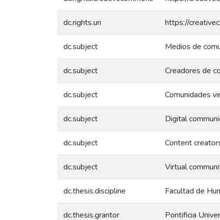
dc.rights.uri
https://creativ
dc.subject
Medios de comun
dc.subject
Creadores de c
dc.subject
Comunidades vir
dc.subject
Digital communi
dc.subject
Content creator
dc.subject
Virtual communi
dc.thesis.discipline
Facultad de Hum
dc.thesis.grantor
Pontificia Unive