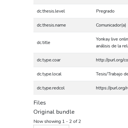
dc.thesis.level
Pregrado
dc.thesis.name
Comunicador(a)
Yonkay live onli
dc.title
análisis de la r
dc.type.coar
http://purl.org/
dc.type.local
Tesis/Trabajo d
dc.type.redcol
https://purl.org
Files
Original bundle
Now showing
1 - 2 of 2