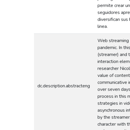
permite crear u
seguidores apre
diversifican sus
linea.
Web streaming w
pandemic. In thi
(streamer) and t
interaction ele
researcher Nico
value of content
communicative i
dc.description.abstracteng
over seven days
process in this
strategies in v
asynchronous int
by the streamer
character with t