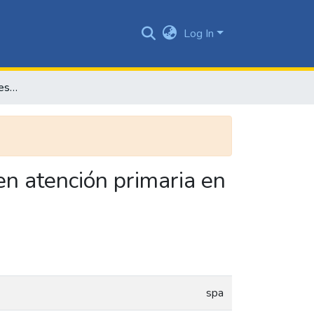
Log In
Modelo de gestión del riesgo de arteriopatía periférica en atención primaria en la Clínica Vascular de Cali
 en atención primaria en
spa