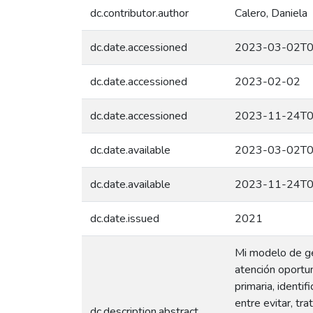
dc.contributor.author
Calero, Daniela
dc.date.accessioned
2023-03-02T0
dc.date.accessioned
2023-02-02
dc.date.accessioned
2023-11-24T0
dc.date.available
2023-03-02T0
dc.date.available
2023-11-24T0
dc.date.issued
2021
Mi modelo de ges
atención oportu
primaria, identi
entre evitar, tr
dc.description.abstract