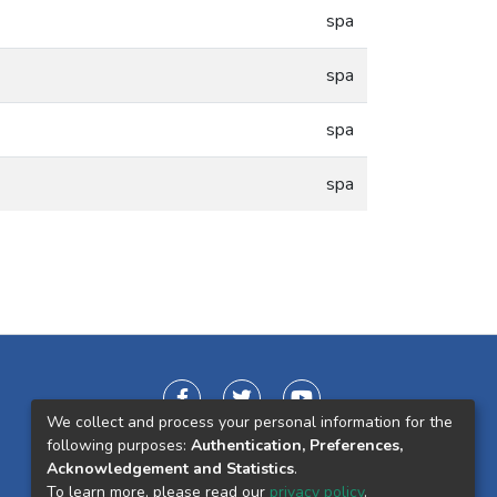
spa
spa
spa
spa
We collect and process your personal information for the
following purposes:
Authentication, Preferences,
Acknowledgement and Statistics
.
To learn more, please read our
privacy policy
.