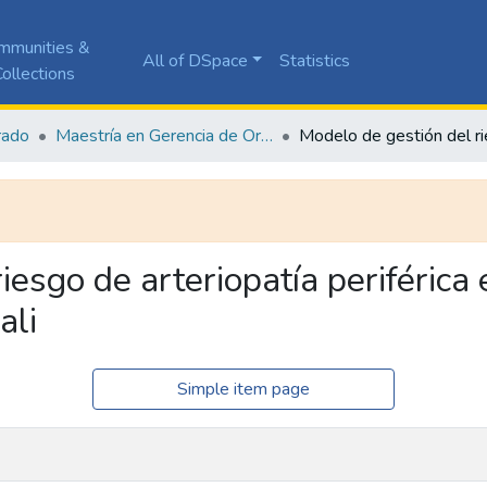
mmunities &
All of DSpace
Statistics
ollections
rado
Maestría en Gerencia de Organizaciones de Salud
iesgo de arteriopatía periférica
ali
Simple item page