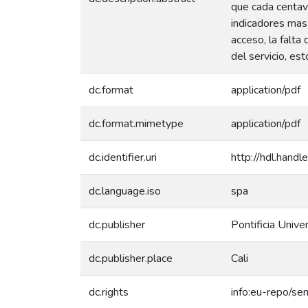
que cada centav
indicadores mas
acceso, la falta
del servicio, es
dc.format
application/pdf
dc.format.mimetype
application/pdf
dc.identifier.uri
http://hdl.hand
dc.language.iso
spa
dc.publisher
Pontificia Unive
dc.publisher.place
Cali
dc.rights
info:eu-repo/s