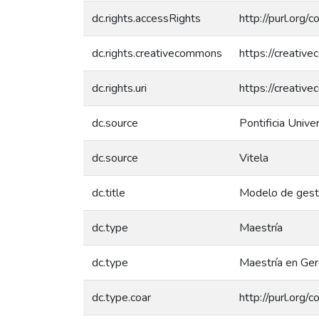
dc.rights.accessRights
http://purl.org/
dc.rights.creativecommons
https://creativ
dc.rights.uri
https://creativ
dc.source
Pontificia Unive
dc.source
Vitela
dc.title
Modelo de gestió
dc.type
Maestría
dc.type
Maestría en Ger
dc.type.coar
http://purl.org/