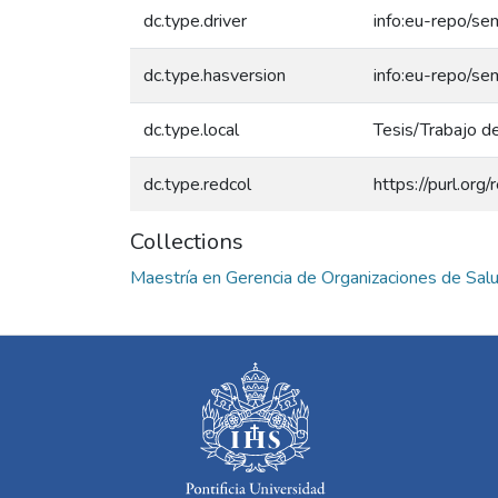
dc.type.driver
info:eu-repo/se
dc.type.hasversion
info:eu-repo/se
dc.type.local
Tesis/Trabajo d
dc.type.redcol
https://purl.or
Collections
Maestría en Gerencia de Organizaciones de Sal