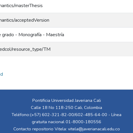
mantics/masterThesis
mantics/acceptedVersion
e grado - Monografía - Maestría
g/redcol/resource_type/TM
ud
Pontificia Universidad Javeriana Cali
Calle 18 No 118-250 Cali, Colombia
Teléfono:(+57) 602-321-82-00/602-485-64-00 - Línea
gratuita nacional 01-8000-180556
Contacto repositorio Vitela:
vitela@javerianacali.edu.co