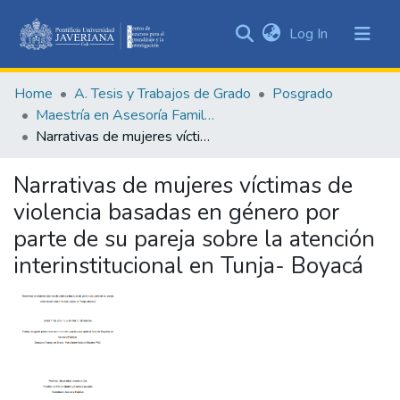
(current)
Log In
Communities
&
Home
A. Tesis y Trabajos de Grado
Posgrado
Collections
Maestría en Asesoría Familiar
All of DSpace
Narrativas de mujeres víctimas de violencia basadas en género por parte de su pareja sobre la atención interinstitucional en Tunja- Boyacá
Statistics
Narrativas de mujeres víctimas de
violencia basadas en género por
parte de su pareja sobre la atención
interinstitucional en Tunja- Boyacá