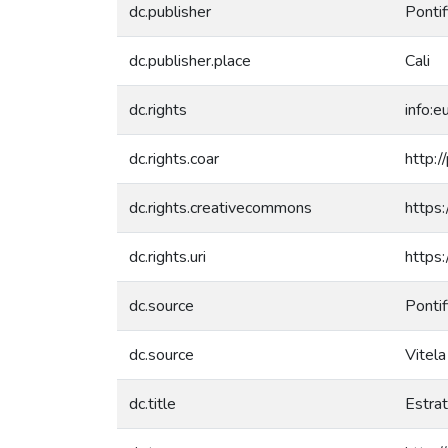
dc.publisher
Pontif
dc.publisher.place
Cali
dc.rights
info:
dc.rights.coar
http:/
dc.rights.creativecommons
https:
dc.rights.uri
https:
dc.source
Pontif
dc.source
Vitela
dc.title
Estrat