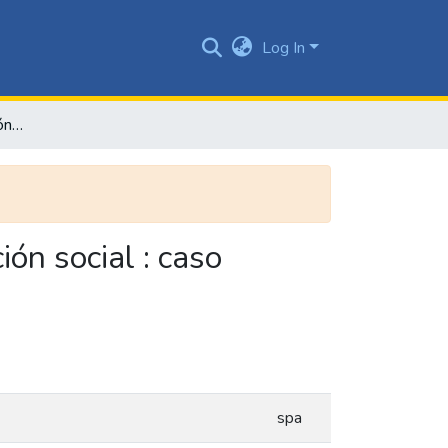
Log In
Estrategia de comunicación para proyectos de intervención social : caso Garittea
ón social : caso
spa