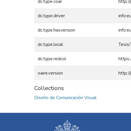
dc.type.coar
http:/
dc.type.driver
info:e
dc.type.hasversion
info:
dc.type.local
Tesis/
dc.type.redcol
https:
oaire.version
http:
Collections
Diseño de Comunicación Visual