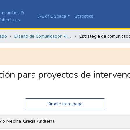
mmunities &
All of DSpace
Statistics
ollections
ado
Diseño de Comunicación Visual
ión para proyectos de intervenci
Simple item page
ero Medina, Grecia Andreina