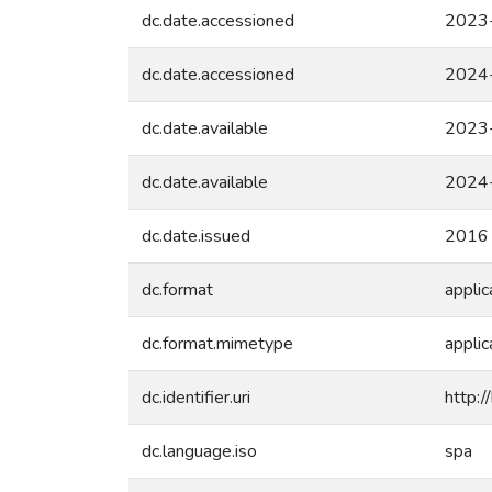
dc.date.accessioned
2023
dc.date.accessioned
2024
dc.date.available
2023
dc.date.available
2024
dc.date.issued
2016
dc.format
applic
dc.format.mimetype
applic
dc.identifier.uri
http:
dc.language.iso
spa