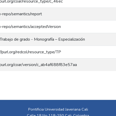
/purl.org/coar/resource_type/c_46ec
u-repo/semantics/report
eu-repo/semantics/acceptedVersion
Trabajo de grado - Monografía – Especialización
//purl.org/redcol/resource_type/TP
//purl.org/coar/version/c_ab4af688f83e57aa
Pontificia Universidad Javeriana Cali
Calle 18 No 118-250 Cali, Colombia