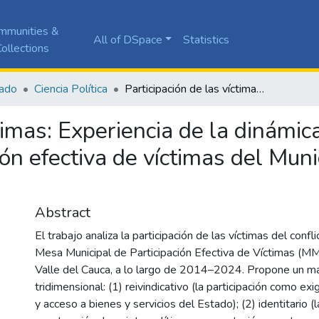
mmunities &
All of DSpace
Statistics
ollections
ado
Ciencia Política
Participación de las víctimas: Experiencia de la dinámica ciudadana en la mesa municipal de participación efectiva de víctimas del Municipio de Yumbo, Valle del Cauca
ctimas: Experiencia de la dinámi
ión efectiva de víctimas del Mun
Abstract
El trabajo analiza la participación de las víctimas del confl
Mesa Municipal de Participación Efectiva de Víctimas (
Valle del Cauca, a lo largo de 2014–2024. Propone un mar
tridimensional: (1) reivindicativo (la participación como ex
y acceso a bienes y servicios del Estado); (2) identitario (