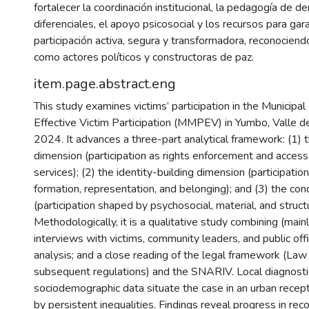
fortalecer la coordinación institucional, la pedagogía de d
diferenciales, el apoyo psicosocial y los recursos para gar
participación activa, segura y transformadora, reconociendo
como actores políticos y constructoras de paz.
item.page.abstract.eng
This study examines victims’ participation in the Municipa
Effective Victim Participation (MMPEV) in Yumbo, Valle 
2024. It advances a three-part analytical framework: (1) 
dimension (participation as rights enforcement and acces
services); (2) the identity-building dimension (participation
formation, representation, and belonging); and (3) the co
(participation shaped by psychosocial, material, and structu
Methodologically, it is a qualitative study combining (main
interviews with victims, community leaders, and public off
analysis; and a close reading of the legal framework (L
subsequent regulations) and the SNARIV. Local diagnosti
sociodemographic data situate the case in an urban recep
by persistent inequalities. Findings reveal progress in rec