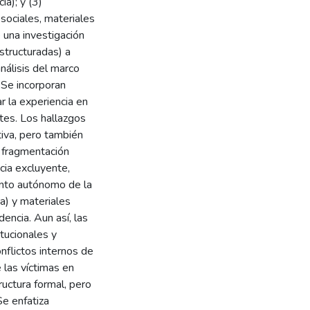
ia); y (3)
sociales, materiales
 una investigación
structuradas) a
análisis del marco
Se incorporan
r la experiencia en
tes. Los hallazgos
iva, pero también
: fragmentación
acia excluyente,
ento autónomo de la
a) y materiales
dencia. Aun así, las
tucionales y
nflictos internos de
 las víctimas en
ructura formal, pero
Se enfatiza