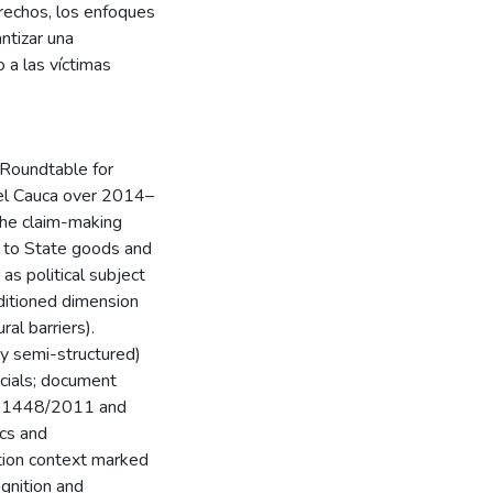
erechos, los enfoques
antizar una
 a las víctimas
l Roundtable for
del Cauca over 2014–
the claim-making
s to State goods and
 as political subject
nditioned dimension
ral barriers).
ly semi-structured)
icials; document
aw 1448/2011 and
cs and
tion context marked
ognition and