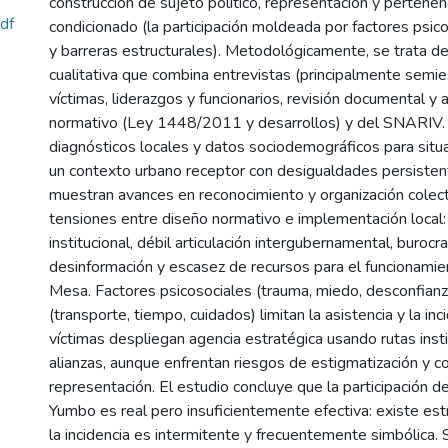
construcción de sujeto político, representación y pertenenc
df
condicionado (la participación moldeada por factores psico
y barreras estructurales). Metodológicamente, se trata de
cualitativa que combina entrevistas (principalmente semie
víctimas, liderazgos y funcionarios, revisión documental y 
normativo (Ley 1448/2011 y desarrollos) y del SNARIV. 
diagnósticos locales y datos sociodemográficos para situa
un contexto urbano receptor con desigualdades persisten
muestran avances en reconocimiento y organización colect
tensiones entre diseño normativo e implementación local
institucional, débil articulación intergubernamental, burocr
desinformación y escasez de recursos para el funcionami
Mesa. Factores psicosociales (trauma, miedo, desconfianz
(transporte, tiempo, cuidados) limitan la asistencia y la inci
víctimas despliegan agencia estratégica usando rutas insti
alianzas, aunque enfrentan riesgos de estigmatización y co
representación. El estudio concluye que la participación de
Yumbo es real pero insuficientemente efectiva: existe est
la incidencia es intermitente y frecuentemente simbólica. 