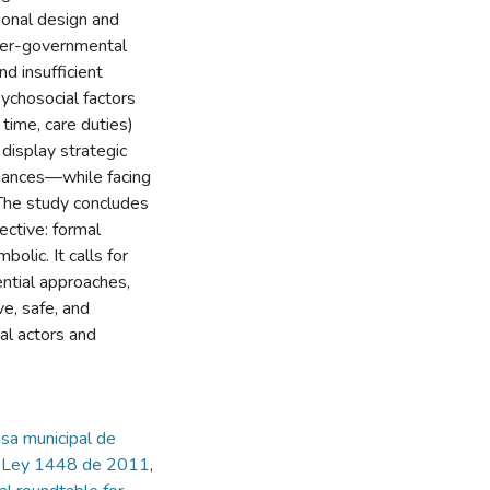
ional design and
nter-governmental
nd insufficient
ychosocial factors
 time, care duties)
 display strategic
liances—while facing
 The study concludes
fective: formal
bolic. It calls for
ential approaches,
e, safe, and
cal actors and
sa municipal de
,
Ley 1448 de 2011
,