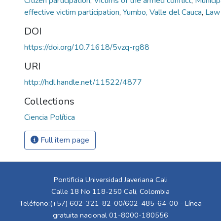
Citizen participation
,
Victims of the armed conflict
,
Municip
effective victim participation
,
Yumbo, Valle del Cauca
,
Law
DOI
https://doi.org/10.71618/5vzq-rg88
URI
http://hdl.handle.net/11522/4877
Collections
Ciencia Política
Full item page
Pontificia Universidad Javeriana Cali
Calle 18 No 118-250 Cali, Colombia
Teléfono:(+57) 602-321-82-00/602-485-64-00 - Línea
gratuita nacional 01-8000-180556