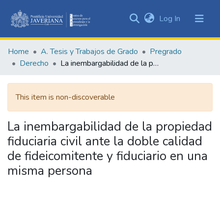
(current)
Log In
Communities
&
Home
A. Tesis y Trabajos de Grado
Pregrado
Collections
Derecho
La inembargabilidad de la propiedad fiduciaria civil ante la doble calidad de fideicomitente y fiduciario en una misma persona
All of DSpace
This item is non-discoverable
Statistics
La inembargabilidad de la propiedad
fiduciaria civil ante la doble calidad
de fideicomitente y fiduciario en una
misma persona