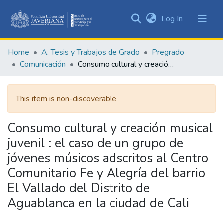
(current)
Log In
Communities
&
Home
A. Tesis y Trabajos de Grado
Pregrado
Collections
Comunicación
Consumo cultural y creación musical juvenil : el caso de un grupo de jóvenes músicos adscritos al Centro Comunitario Fe y Alegría del barrio El Vallado del Distrito de Aguablanca en la ciudad de Cali
All of DSpace
This item is non-discoverable
Statistics
Consumo cultural y creación musical
juvenil : el caso de un grupo de
jóvenes músicos adscritos al Centro
Comunitario Fe y Alegría del barrio
El Vallado del Distrito de
Aguablanca en la ciudad de Cali