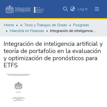
(current)
Log In
Communities
&
Home
A. Tesis y Trabajos de Grado
Posgrado
Collections
Maestría en Finanzas
Integración de inteligencia artificial y teoría de portafolio en la evaluación y optimización de pronósticos para ETFS
All of DSpace
Integración de inteligencia artificial y
Statistics
teoría de portafolio en la evaluación
y optimización de pronósticos para
ETFS