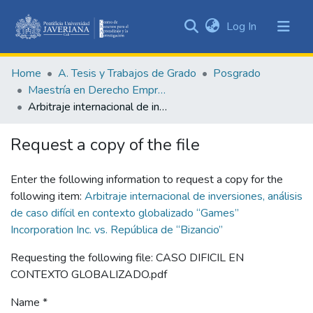
(current)
Log In
Communities
&
Home
A. Tesis y Trabajos de Grado
Posgrado
Collections
Maestría en Derecho Empresarial
All of DSpace
Arbitraje internacional de inversiones, análisis de caso difícil en contexto globalizado “Games” Incorporation Inc. vs. República de “Bizancio”
Statistics
Request a copy of the file
Enter the following information to request a copy for the
following item:
Arbitraje internacional de inversiones, análisis
de caso difícil en contexto globalizado “Games”
Incorporation Inc. vs. República de “Bizancio”
Requesting the following file: CASO DIFICIL EN
CONTEXTO GLOBALIZADO.pdf
Name *