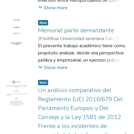
involucrados, proponiendo hipótesis jurídicas
inversión entre Aeroportuarios de Colombia
contingencias alegadas son hechos
Empresarial. Los resultados muestran una
y argumentos de defensa para cada una de
S.A.S. (Aerocol S.A.S.) y el Grupo Argentino
Show more
sobrevinientes no imputables. En
transición progresiva del Soft law al Hard
las partes en conflicto.
River LLC contra la República de Colombia,
consecuencia, solicita la absolución total y la
law, reflejando la creciente influencia de
en el marco de un contrato de concesión
Item
negación de todas las pretensiones. El
principios constitucionales e institucionales
celebrado bajo el esquema de Asociación
Memorial parte demandante
debate central radica en determinar si las
sobre el comportamiento empresarial,
Público-Privada (APP) para la ampliación y
(
Pontificia Universidad Javeriana Cali
,
2025
)
situaciones surgidas durante la ejecución
finalmente se concluye que la
operación del Aeropuerto Internacional El
Vergara Bustos, Anderson
El presente trabajo académico tiene como
;
Salazar Cobo,
contractual constituyen un incumplimiento
Responsabilidad Social Empresarial se
Plateado de Bogotá. La controversia surge
Edgar Germán
propósito analizar, desde una perspectiva
esencial atribuible a la demandada o, por el
consolida como un concepto
a raíz de la terminación unilateral del
jurídica y empresarial, un ejercicio práctico
contrario, riesgos contractuales asumidos
multidimensional que articula
contrato por parte del Estado colombiano,
de demanda arbitral internacional derivado
Show more
por la demandante dentro de un contrato
responsabilidad jurídica, legitimidad ética y
luego de una serie de acontecimientos
de un Contrato Internacional de
válidamente ejecutado.
sostenibilidad corporativa dentro de los
económicos y sociales que alteraron el
Transferencia Tecnologica y Licenciamiento
Item
sistemas globales de gobernanza.
equilibrio financiero inicialmente pactado. El
SaaS, suscrito entre NEVADO DIGITAL
Un análisis comparativo del
estudio examina, en primer lugar, la
S.A., sociedad de nacionalidad espanola, Y
Reglamento (UE) 2016/679 Del
competencia del Centro Internacional de
ANDESTECH SOLUTIONS S.A.S., sociedad
Parlamento Europeo y Del
Arreglo de Diferencias Relativas a
colombiana. Este caso hipotetico se plantea
Inversiones (CIADI), particularmente en
Consejo y la Ley 1581 de 2012
como una herramienta pedagógica para la
relación con los requisitos ratione personae
comprensión integral del arbitraje comercial
Frente a los incidentes de
y ratione materiae establecidos en el
internacional, los incumplimientos