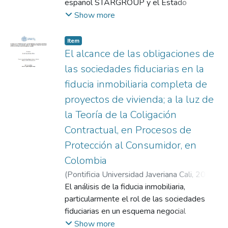
tecnologica. A su vez, se examinan las
Alejandra
español STARGROUP y el Estado
produjeron una privación sustancial del valor
plantea la necesidad de revisar su régimen
tensiones juridicas que surgen entre la
colombiano, derivada de la intervención
Show more
económico de la inversión, sin que mediara
normativo. Esta investigación adopta una
autonomia de la voluntad contractual y los
intervención forzosa de la Entidad
compensación pronta, adecuada y efectiva.
metodología cualitativa de tipo jurídico
limites impuestos por normas imperativas
Promotora de Salud (EPS) SALUTI S.A.S.,
Item
Por su parte, el Estado colombiano
comparado, orientada a comprender
de orden publico, particularmente en lo
controlada por la empresa española. El
El alcance de las obligaciones de
argumenta que actuó dentro de sus
críticamente el régimen sancionatorio
concerniente al tratamiento de datos
estudio se centra en las presuntas
las sociedades fiduciarias en la
facultades contractuales y regulatorias,
aplicable en casos de incidentes de
personales y la legitimidad de los derechos
violaciones por parte del Estado
invocando razones de interés público y
fiducia inmobiliaria completa de
seguridad en el tratamiento de datos
de propiedad intelectual transferidos. El
colombiano al Acuerdo para la Promoción y
ausencia de control extranjero efectivo. La
personales. El objetivo general es
estudio del caso permite comprender la
proyectos de vivienda; a la luz de
Protección Recíproca de Inversiones
investigación aborda los límites entre el
Identificar las semejanzas y diferencias
estructura procesal y sustantiva de un litigio
(APPRI) suscrito entre Colombia y España
la Teoría de la Coligación
ejercicio legítimo de potestades estatales y
normativas entre el Reglamento (UE)
arbitral internacional, los fundamentos de
en 2005. La EPS SALUTI, constituida bajo
Contractual, en Procesos de
la responsabilidad internacional del Estado
2016/679 Del Parlamento Europeo Y Del
derecho que sustentan las pretensiones
leyes colombianas y adquirida por
por afectación a inversiones extranjeras, así
Protección al Consumidor, en
Consejo (RGPD) y la Ley 1581 de 2012 en
declarativas, condenatorias, subsidiarias y
STARGROUP en 2006, fue intervenida en
como la interpretación del concepto de
relación con los incidentes de seguridad de
alternativas, asi como la manera en que los
Colombia
2024 por la Superintendencia Nacional de
“control extranjero” en el arbitraje CIADI. En
la información de datos personales. Entre
tribunales arbitrales resuelven controversias
Salud (SNS) bajo el argumento de
(
Pontificia Universidad Javeriana Cali
,
2024
)
conclusión, el caso plantea tensiones
los principales hallazgos, se identifican
complejas en contextos de comercio
incumplimiento de indicadores de servicio y
Cuéllar Flórez, Leydy Tatiana
El análisis de la fiducia inmobiliaria,
;
Rengifo
relevantes entre soberanía regulatoria,
vacíos normativos en plazos de notificación,
tecnológico globalizado. Este ejercicio
financieros. El trabajo explora los
Campo, Andrea Virginia
particularmente el rol de las sociedades
estabilidad contractual y protección
mecanismos de transferencia internacional
busca fortalecer las competencias analiticas
argumentos de la parte demandante, que
fiduciarias en un esquema negocial
internacional de inversiones en contextos
de datos y criterios sancionatorios, lo cual
y argumentativas propias del jurista
acusa al Estado colombiano de vulnerar el
estructurado para el desarrollo de un
Show more