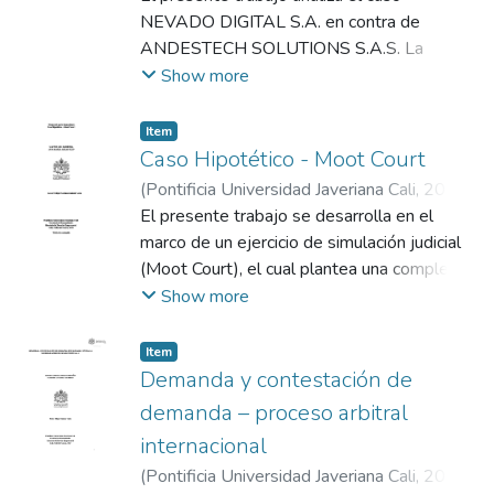
Pardo Salazar, Juan Diego
NEVADO DIGITAL S.A. en contra de
;
Domínguez
de las obligaciones, la propiedad intelectual,
Angulo, Juan Pablo
ANDESTECH SOLUTIONS S.A.S. La
el principio de buena fe contractual, la
controversia surge de un Contrato
Show more
protección de datos personales y el
Internacional de Transferencia de Tecnología
equilibrio económico de las prestaciones. El
y Licenciamiento SaaS, mediante el cual la
estudio realizado para construir la demanda
Item
empresa colombiana ANDESTECH otorgó
Caso Hipotético - Moot Court
se fundamenta en el análisis de las
a la sociedad española Nevado Digital una
declaraciones y garantías pactadas en la
(
Pontificia Universidad Javeriana Cali
,
2025
)
licencia exclusiva sobre su plataforma de
cláusula 5.1 del contrato, referidas a la
Gil Barrera, Mateo
El presente trabajo se desarrolla en el
;
Arias Pizo, Ana María
;
inteligencia artificial “COCUY
titularidad de los derechos de propiedad
Salazar Cobo, Edgar Germán
marco de un ejercicio de simulación judicial
INTELLIGENCE SUITE” para su explotación
intelectual sobre la plataforma "Cocuy
(Moot Court), el cual plantea una compleja
en territorio europeo. Sin embargo, durante
Intelligence Suite", la inexistencia de
controversia contractual de naturaleza
Show more
la ejecución contractual se presentaron
procesos judiciales, el cumplimiento
arbitral entre las sociedades NEVADO
múltiples incumplimientos relacionados con
normativo en materia de protección de
DIGITAL S.A. (demandante) y ANDESTECH
Item
la titularidad de los derechos de propiedad
datos y la exclusividad territorial,
SOLUTIONS S.A.S. (demandada), derivada
Demanda y contestación de
intelectual, la calidad técnica del software,
relacionado tales circunstancias a los
de un contrato de transferencia de
demanda – proceso arbitral
las garantías de cumplimiento normativo y la
postulados normativos, jurisprudenciales y
tecnología. Los autores del trabajo asumen
internacional
violación de la exclusividad territorial,
doctrinales de la teoría general de las
el rol de demandantes y demandados para
hechos que derivaron en la interposición de
obligaciones, la resolución de los contratos,
(
Pontificia Universidad Javeriana Cali
,
2025
)
la elaboración de un escrito de demanda y la