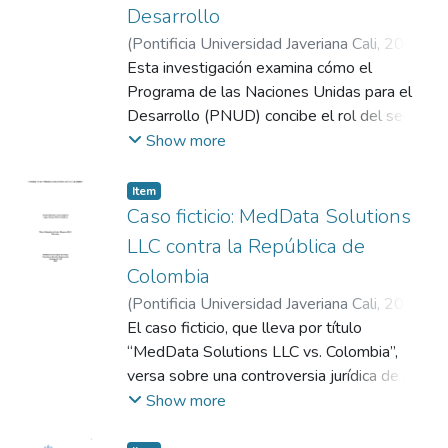
impuesto adicional del 20% sobre los
(FET). Asimismo, se aborda la posible
Desarrollo
ingresos brutos de la generación de energía
configuración de una expropiación indirecta
(
Pontificia Universidad Javeriana Cali
,
2025
)
solar. La empresa sostiene que estas
derivada de la intervención administrativa y
Calderón Bolaños, Daniel
Esta investigación examina cómo el
;
Jaramillo Ruiz,
medidas violaron sus expectativas legítimas
liquidación de la empresa Luma por parte de
Felipe
Programa de las Naciones Unidas para el
de estabilidad y generaron pérdidas
la SSPD. El estudio adopta una perspectiva
Desarrollo (PNUD) concibe el rol del sector
financieras de aproximadamente 185
analítica y crítica frente a los límites del
empresarial en su agenda de gobernanza
Show more
millones de dólares. SolarOne también
poder regulatorio estatal y los mecanismos
digital y qué tensiones jurídicas surgen
defiende la competencia del CIADI,
de protección al inversionista extranjero. La
entre dicha participación y la protección de
Item
argumentando que, a pesar de estar
controversia permite reflexionar sobre el
los derechos fundamentales. A través de un
Caso ficticio: MedData Solutions
constituida en Chile, su "control efectivo"
equilibrio entre el interés general y las
análisis documental cualitativo de informes
LLC contra la República de
recae en su matriz española GPG. Posición
obligaciones internacionales del Estado en
del PNUD, se concluye que esta agenda
de la República de Chile (demandada): Chile
Colombia
contextos de servicios públicos esenciales.
adopta una lógica de desarrollo alineada con
objeta la competencia del CIADI
(
Pontificia Universidad Javeriana Cali
,
2025
)
principios neoliberales, que priorizan la
argumentando que SolarOne es una
Arana Esquivel, Andrés Mauricio
El caso ficticio, que lleva por título
;
Flórez
eficiencia, la innovación y la colaboración
empresa chilena y no cumple con el
Sandoval, Angie Johanna
“MedData Solutions LLC vs. Colombia”,
;
Arévalo Moscoso,
público-privada, sin establecer obligaciones
requisito de ser un "nacional de otro Estado
María Alejandra
versa sobre una controversia jurídica de gran
jurídicas claras para las empresas. Esto
Contratante". Chile justifica los cambios
complejidad en el Derecho Internacional de
Show more
genera tensiones en torno a la
regulatorios como medidas necesarias y
las Inversiones, en la que se contraponen
responsabilidad, la equidad y la garantía de
proporcionales dentro del "margen