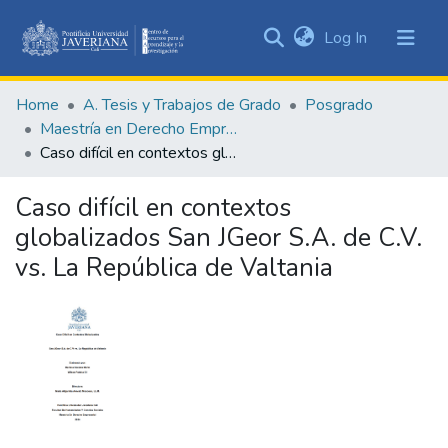
(current)
Log In
Communities
&
Home
A. Tesis y Trabajos de Grado
Posgrado
Collections
Maestría en Derecho Empresarial
All of DSpace
Caso difícil en contextos globalizados San JGeor S.A. de C.V. vs. La República de Valtania
Statistics
Caso difícil en contextos
globalizados San JGeor S.A. de C.V.
vs. La República de Valtania