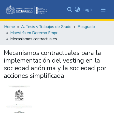
(current)
Log In
Communities
&
Home
A. Tesis y Trabajos de Grado
Posgrado
Collections
Maestría en Derecho Empresarial
All of DSpace
Mecanismos contractuales para la implementación del vesting en la sociedad anónima y la sociedad por acciones simplificada
Statistics
Mecanismos contractuales para la
implementación del vesting en la
sociedad anónima y la sociedad por
acciones simplificada