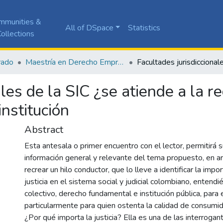
mmunities &
All of DSpace
Statistics
ollections
rado
Maestría en Derecho Empresarial
les de la SIC ¿se atiende a la r
institución
Abstract
Esta antesala o primer encuentro con el lector, permitirá s
información general y relevante del tema propuesto, en 
recrear un hilo conductor, que lo lleve a identificar la impo
justicia en el sistema social y judicial colombiano, entend
colectivo, derecho fundamental e institución pública, para 
particularmente para quien ostenta la calidad de consumid
¿Por qué importa la justicia? Ella es una de las interrogan