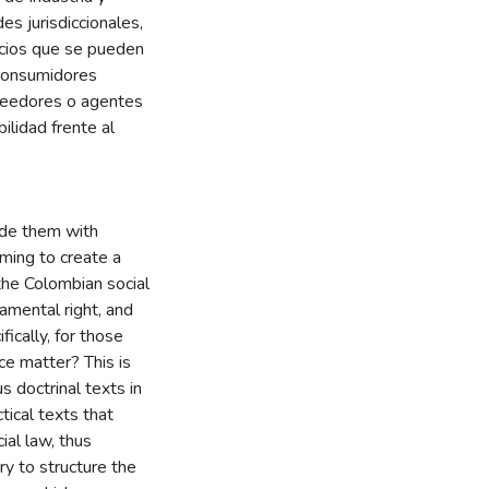
es jurisdiccionales,
icios que se pueden
s consumidores
oveedores o agentes
lidad frente al
vide them with
iming to create a
 the Colombian social
damental right, and
ifically, for those
ce matter? This is
s doctrinal texts in
tical texts that
ial law, thus
ry to structure the