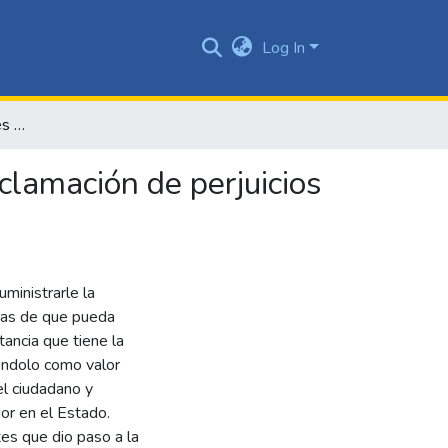
Log In
Facultades jurisdiccionales de la SIC ¿se atiende a la reclamación de perjuicios en debida forma por la institución
eclamación de perjuicios
uministrarle la
aras de que pueda
rtancia que tiene la
iéndolo como valor
el ciudadano y
or en el Estado.
tes que dio paso a la