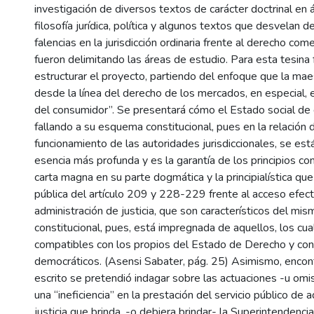
investigación de diversos textos de carácter doctrinal en
filosofía jurídica, política y algunos textos que desvelan d
falencias en la jurisdicción ordinaria frente al derecho com
fueron delimitando las áreas de estudio. Para esta tesina
estructurar el proyecto, partiendo del enfoque que la mae
desde la línea del derecho de los mercados, en especial,
del consumidor”. Se presentará cómo el Estado social de
fallando a su esquema constitucional, pues en la relación
funcionamiento de las autoridades jurisdiccionales, se es
esencia más profunda y es la garantía de los principios c
carta magna en su parte dogmática y la principialística que 
pública del artículo 209 y 228-229 frente al acceso efecti
administración de justicia, que son característicos del mis
constitucional, pues, está impregnada de aquellos, los cua
compatibles con los propios del Estado de Derecho y co
democráticos. (Asensi Sabater, pág. 25) Asimismo, encon
escrito se pretendió indagar sobre las actuaciones -u omi
una “ineficiencia” en la prestación del servicio público de 
justicia que brinda, -o debiera brindar- la Superintendencia