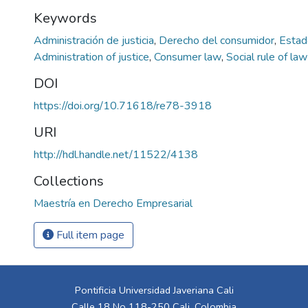
Keywords
Administración de justicia
,
Derecho del consumidor
,
Estad
Administration of justice
,
Consumer law
,
Social rule of law
DOI
https://doi.org/10.71618/re78-3918
URI
http://hdl.handle.net/11522/4138
Collections
Maestría en Derecho Empresarial
Full item page
Pontificia Universidad Javeriana Cali
Calle 18 No 118-250 Cali, Colombia