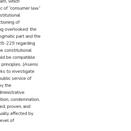
ram, which
ic of “consumer law.”
stitutional
tioning of
ing overlooked: the
dogmatic part and the
 228-229 regarding
he constitutional
ould be compatible
 principles. (Asensi
eks to investigate
ublic service of
by the
ministrative
nition, condemnation,
ed, proven, and
ually affected by
evel of