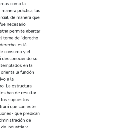
 áreas como la
e manera práctica, las
ercial, de manera que
 fue necesario
stría permite abarcar
 el tema de “derecho
 derecho, está
 de consumo y el
tá desconociendo su
ontemplados en la
orienta la función
vo a la
mo. La estructura
les han de resultar
n los supuestos
trará que con este
siones- que predican
administración de
 de Industria y