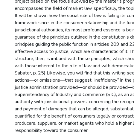
project based on the focus allowed by the master’s prog
encompasses the field of market law, specifically, the top
It will be shown how the social rule of law is failing its con
framework since, in the consumer relationship and the func
jurisdictional authorities, its most profound essence is be
guarantee of the principles outlined in the constitution’s 
principles guiding the public function in articles 209 and
effective access to justice, which are characteristic of it. T
structure, then, is imbued with these principles, which sh
with those inherent to the rule of law and with democratic
Sabater, p. 25) Likewise, you will find that this writing se
actions—or omissions—that suggest “inefficiency” in the p
justice administration provided—or should be provided—
Superintendency of Industry and Commerce (SIC), as an ad
authority with jurisdictional powers, concerning the recog
and payment of damages that can be alleged, substantiat
quantified for the benefit of consumers legally or contract
producers, suppliers, or market agents who hold a higher l
responsibility toward the consumer.