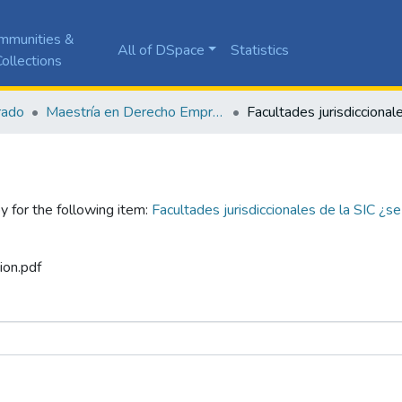
mmunities &
All of DSpace
Statistics
ollections
rado
Maestría en Derecho Empresarial
y for the following item:
Facultades jurisdiccionales de la SIC ¿se
ion.pdf