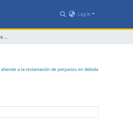
Log In
Facultades jurisdiccionales de la SIC ¿se atiende a la reclamación de perjuicios en debida forma por la institución
 atiende a la reclamación de perjuicios en debida