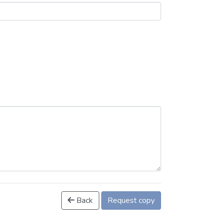
Back
Request copy