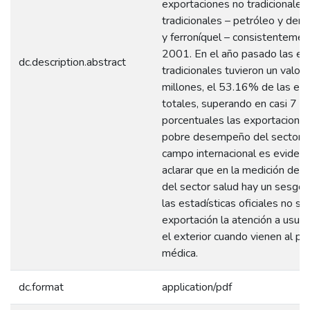
exportaciones no tradicionales
tradicionales – petróleo y deri
y ferroníquel – consistentement
2001. En el año pasado las ex
dc.description.abstract
tradicionales tuvieron un val
millones, el 53.16% de las ex
totales, superando en casi 7 p
porcentuales las exportaciones
pobre desempeño del sector se
campo internacional es eviden
aclarar que en la medición de 
del sector salud hay un sesgo 
las estadísticas oficiales no s
exportación la atención a usuar
el exterior cuando vienen al paí
médica.
dc.format
application/pdf