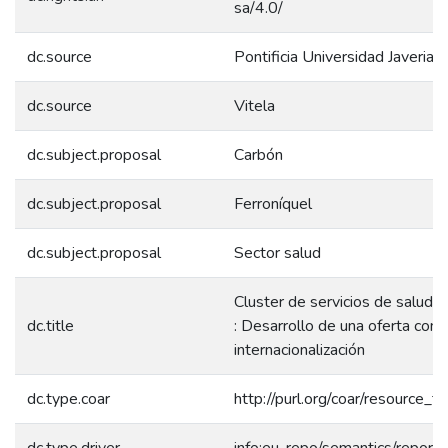
sa/4.0/
dc.source
Pontificia Universidad Javeriana
dc.source
Vitela
dc.subject.proposal
Carbón
dc.subject.proposal
Ferroníquel
dc.subject.proposal
Sector salud
Cluster de servicios de salud d
dc.title
: Desarrollo de una oferta comp
internacionalización
dc.type.coar
http://purl.org/coar/resource_
dc.type.driver
info:eu-repo/semantics/report