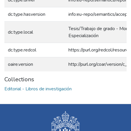
dc.type.hasversion
info:eu-repo/semantics/accept
Tesis/Trabajo de grado - Mono
dc.type.local
Especialización
dc.type.redcol
https://purl.org/redcol/resour
oaire.version
http://purl.org/coar/version/
Collections
Editorial - Libros de investigación