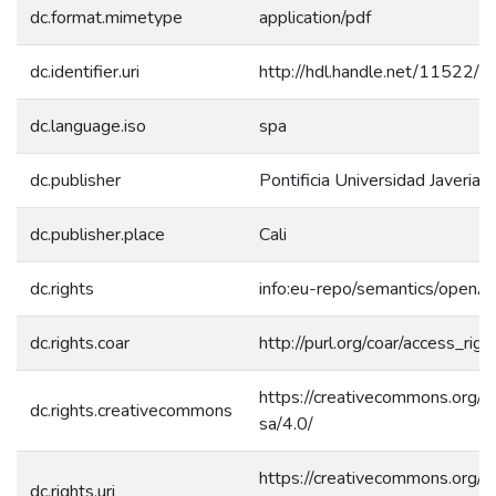
dc.format.mimetype
application/pdf
dc.identifier.uri
http://hdl.handle.net/11522/
dc.language.iso
spa
dc.publisher
Pontificia Universidad Javeriana
dc.publisher.place
Cali
dc.rights
info:eu-repo/semantics/openA
dc.rights.coar
http://purl.org/coar/access_rig
https://creativecommons.org/l
dc.rights.creativecommons
sa/4.0/
https://creativecommons.org/l
dc.rights.uri