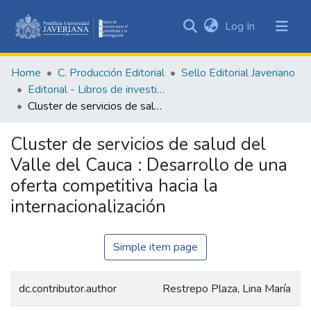
(current)
Log In
Communities
&
Home
C. Producción Editorial
Sello Editorial Javeriano
Collections
Editorial - Libros de investigación
All of DSpace
Cluster de servicios de salud del Valle del Cauca : Desarrollo de una oferta competitiva hacia la internacionalización
Statistics
Cluster de servicios de salud del
Valle del Cauca : Desarrollo de una
oferta competitiva hacia la
internacionalización
Simple item page
dc.contributor.author
Restrepo Plaza, Lina María