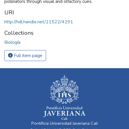
pollinators through visual and olfactory cues.
URI
http://hdl.handle.net/11522/4291
Collections
Biología
Full item page
Pontificia Universidad Javeriana Cali