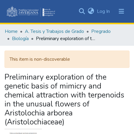
(current)
Log In
Communities
&
Home
A. Tesis y Trabajos de Grado
Pregrado
Collections
Biología
Preliminary exploration of the genetic basis of mimicry and chemical attraction with terpenoids in the unusual flowers of Aristolochia arborea (Aristolochiaceae)
All of DSpace
This item is non-discoverable
Statistics
Preliminary exploration of the
genetic basis of mimicry and
chemical attraction with terpenoids
in the unusual flowers of
Aristolochia arborea
(Aristolochiaceae)