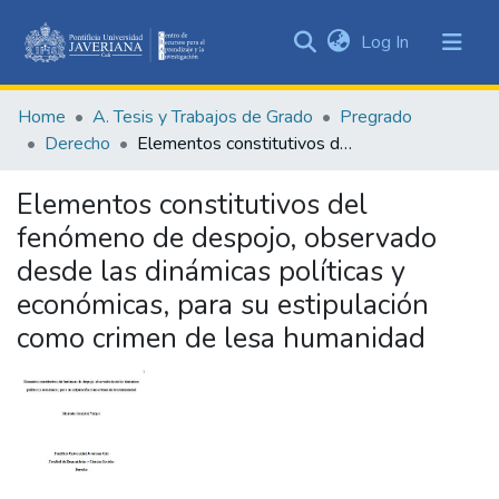
(current)
Log In
Communities
&
Home
A. Tesis y Trabajos de Grado
Pregrado
Collections
Derecho
Elementos constitutivos del fenómeno de despojo, observado desde las dinámicas políticas y económicas, para su estipulación como crimen de lesa humanidad
All of DSpace
Elementos constitutivos del
Statistics
fenómeno de despojo, observado
desde las dinámicas políticas y
económicas, para su estipulación
como crimen de lesa humanidad