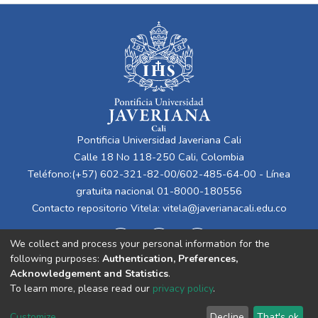
Pontificia Universidad Javeriana Cali
Calle 18 No 118-250 Cali, Colombia
Teléfono:(+57) 602-321-82-00/602-485-64-00 - Línea
gratuita nacional 01-8000-180556
Contacto repositorio Vitela:
vitela@javerianacali.edu.co
We collect and process your personal information for the
following purposes:
Authentication, Preferences,
Acknowledgement and Statistics
.
To learn more, please read our
privacy policy
.
Cookie
Privacy
End User
Send
Customize
Decline
That's ok