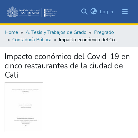
(current)
Log In
Communities
&
Home
A. Tesis y Trabajos de Grado
Pregrado
Collections
Contaduría Pública
Impacto económico del Covid-19 en cinco restaurantes de la ciudad de Cali
All of DSpace
Impacto económico del Covid-19 en
Statistics
cinco restaurantes de la ciudad de
Cali