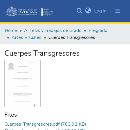
(current)
Log In
Communities
&
Home
A. Tesis y Trabajos de Grado
Pregrado
Collections
Artes Visuales
Cuerpes Transgresores
All of DSpace
Cuerpes Transgresores
Statistics
Files
Cuerpes_Transgresores.pdf
(763.92 KB)