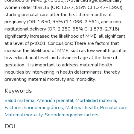
likelihood of MME (p<0.001). Advanced age, specifically
women older than 35 (OR: 1.577, 95% CI 1.247–1.993),
starting prenatal care after the first three months of
pregnancy (OR: 1.650, 95% CI 1.066–2.561), and a non-
institutional delivery (OR: 2.250, 95% CI 1.873–2.718),
significantly increased the likelihood of MME, all significant
at a level of p<0.01. Conclusions: There are factors that
increase the likelihood of MME, such as low wealth quintile,
low educational level, and advanced age at the time of
gestation. It is important to address maternal health
inequities by intervening in health determinants, thereby
preventing maternal mortality and morbidity.
Keywords
Salud materna
,
Atención prenatal
,
Mortalidad materna
,
Factores sociodemográficos
,
Maternal health
,
Prenatal care
,
Maternal mortality
,
Sociodemographic factors
DOI