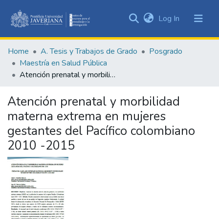
(current)
Log In
Communities
&
Home
A. Tesis y Trabajos de Grado
Posgrado
Collections
Maestría en Salud Pública
All of DSpace
Atención prenatal y morbilidad materna extrema en mujeres gestantes del Pacífico colombiano 2010 -2015
Statistics
Atención prenatal y morbilidad
materna extrema en mujeres
gestantes del Pacífico colombiano
2010 -2015