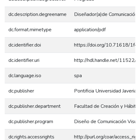
dc.description.degreename
Diseñador(a)de Comunicación 
dc.format.mimetype
application/pdf
dc.identifier.doi
https://doi.org/10.71618/1f
dc.identifier.uri
http://hdl.handle.net/11522/
dc.language.iso
spa
dc.publisher
Pontificia Universidad Javerian
dc.publisher.department
Facultad de Creación y Hábita
dc.publisher.program
Diseño de Comunicación Visua
dc.rights.accessrights
http://purl.org/coar/access_rig