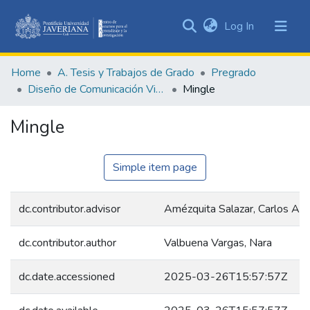
(current)
Log In
Communities
&
Home
A. Tesis y Trabajos de Grado
Pregrado
Collections
Diseño de Comunicación Visual
Mingle
All of DSpace
Mingle
Statistics
Simple item page
dc.contributor.advisor
Amézquita Salazar, Carlos Alb
dc.contributor.author
Valbuena Vargas, Nara
dc.date.accessioned
2025-03-26T15:57:57Z