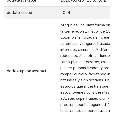
dc.date.available
2025-03-26T15:57:57Z
dc.date.issued
2024
Mingle es una plataforma dise
la Generación Z mayor de 18 
Colombia, enfocada en crear c
auténticas y seguras basadas 
intereses comunes. A diferenc
redes sociales, ofrece funcion
como planes secretos, creació
planes personalizados y pregu
dc.description.abstract
romper el hielo, facilitando int
naturales y significativas. En 
estudios que muestran que e
estos jóvenes considera las r
actuales superficiales y un 7
preocupa por la seguridad, Min
la autenticidad, personalización