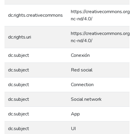
https://creativecommons.org/l
dc.rights.creativecommons
nc-nd/4.0/
https://creativecommons.org/l
dc.rights.uri
nc-nd/4.0/
dc.subject
Conexión
dc.subject
Red social
dc.subject
Connection
dc.subject
Social network
dc.subject
App
dc.subject
UI