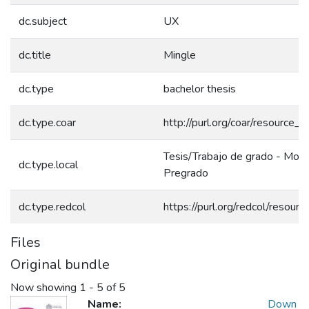
dc.subject
UX
dc.title
Mingle
dc.type
bachelor thesis
dc.type.coar
http://purl.org/coar/resource_
Tesis/Trabajo de grado - Mono
dc.type.local
Pregrado
dc.type.redcol
https://purl.org/redcol/resour
Files
Original bundle
Now showing
1 - 5 of 5
Name:
Down