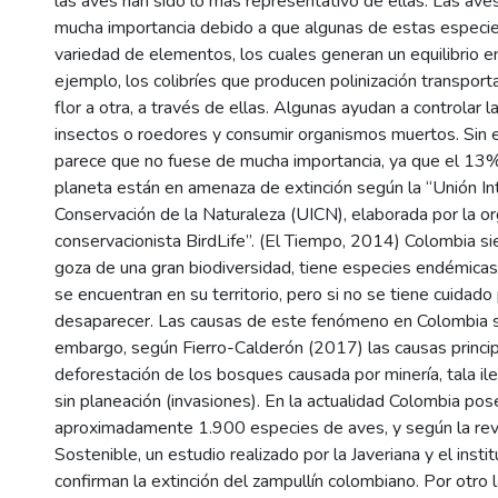
las aves han sido lo más representativo de ellas. Las aves
mucha importancia debido a que algunas de estas especie
variedad de elementos, los cuales generan un equilibrio e
ejemplo, los colibríes que producen polinización transpor
flor a otra, a través de ellas. Algunas ayudan a controlar 
insectos o roedores y consumir organismos muertos. Sin
parece que no fuese de mucha importancia, ya que el 13%
planeta están en amenaza de extinción según la “Unión Int
Conservación de la Naturaleza (UICN), elaborada por la or
conservacionista BirdLife”. (El Tiempo, 2014) Colombia si
goza de una gran biodiversidad, tiene especies endémicas,
se encuentran en su territorio, pero si no se tiene cuidado
desaparecer. Las causas de este fenómeno en Colombia so
embargo, según Fierro-Calderón (2017) las causas princip
deforestación de los bosques causada por minería, tala ile
sin planeación (invasiones). En la actualidad Colombia po
aproximadamente 1.900 especies de aves, y según la re
Sostenible, un estudio realizado por la Javeriana y el inst
confirman la extinción del zampullín colombiano. Por otro l