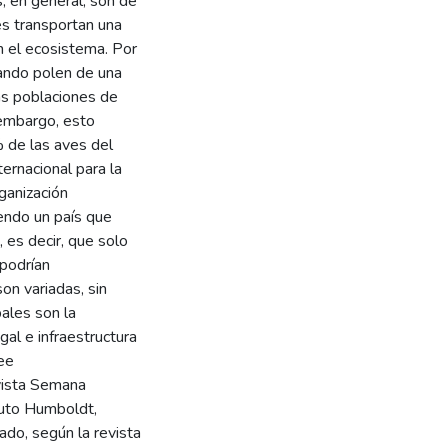
, en general, son de
s transportan una
n el ecosistema. Por
tando polen de una
las poblaciones de
 embargo, esto
 de las aves del
ernacional para la
ganización
endo un país que
 es decir, que solo
 podrían
n variadas, sin
ales son la
gal e infraestructura
see
vista Semana
ituto Humboldt,
ado, según la revista