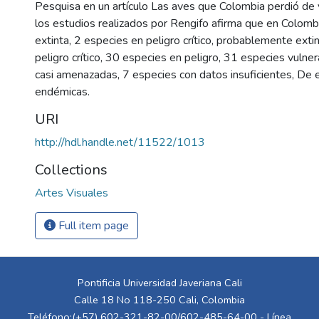
Pesquisa en un artículo Las aves que Colombia perdió de
los estudios realizados por Rengifo afirma que en Colomb
extinta, 2 especies en peligro crítico, probablemente exti
peligro crítico, 30 especies en peligro, 31 especies vulne
casi amenazadas, 7 especies con datos insuficientes, De e
endémicas.
URI
http://hdl.handle.net/11522/1013
Collections
Artes Visuales
Full item page
Pontificia Universidad Javeriana Cali
Calle 18 No 118-250 Cali, Colombia
Teléfono:(+57) 602-321-82-00/602-485-64-00 - Línea