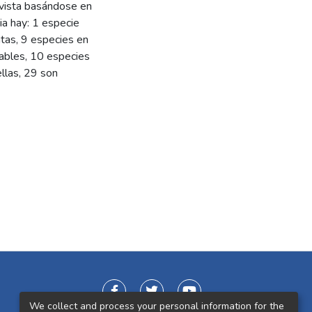
 vista basándose en
ia hay: 1 especie
ntas, 9 especies en
rables, 10 especies
llas, 29 son
We collect and process your personal information for the