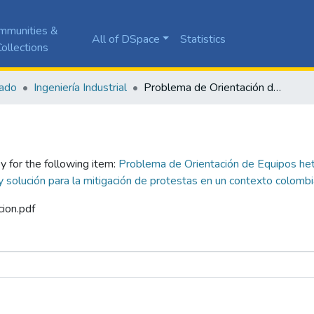
mmunities &
All of DSpace
Statistics
ollections
ado
Ingeniería Industrial
Problema de Orientación de Equipos heterogéneos con entrega dividida de recursos renovables con ventanas de tiempo: Aplicación y solución para la mitigación de protestas en un contexto colombiano
y for the following item:
Problema de Orientación de Equipos het
y solución para la mitigación de protestas en un contexto colomb
cion.pdf