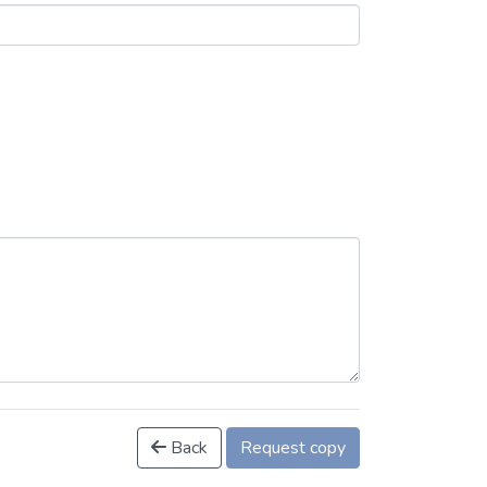
Back
Request copy