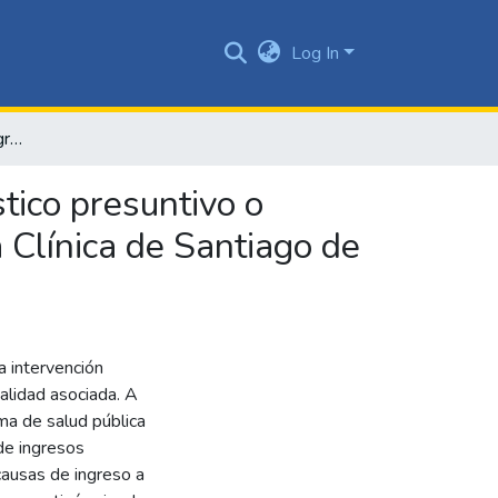
Log In
Modelo de atención integral para pacientes con diagnóstico presuntivo o confirmado de sepsis en el servicio de urgencias de una Clínica de Santiago de Cali
tico presuntivo o
 Clínica de Santiago de
a intervención
talidad asociada. A
ma de salud pública
 de ingresos
causas de ingreso a