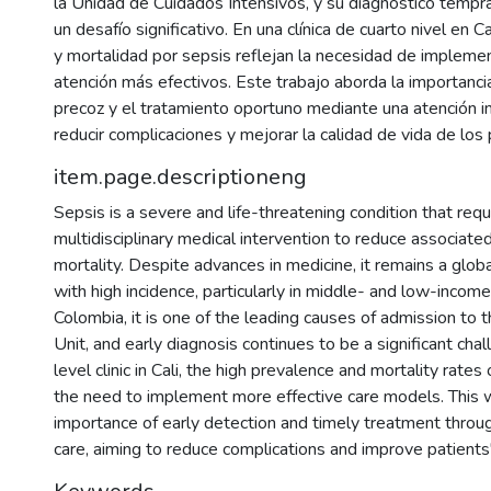
la Unidad de Cuidados Intensivos, y su diagnóstico tempr
un desafío significativo. En una clínica de cuarto nivel en Ca
y mortalidad por sepsis reflejan la necesidad de implem
atención más efectivos. Este trabajo aborda la importanci
precoz y el tratamiento oportuno mediante una atención int
reducir complicaciones y mejorar la calidad de vida de los 
item.page.descriptioneng
Sepsis is a severe and life-threatening condition that requ
multidisciplinary medical intervention to reduce associate
mortality. Despite advances in medicine, it remains a globa
with high incidence, particularly in middle- and low-income 
Colombia, it is one of the leading causes of admission to 
Unit, and early diagnosis continues to be a significant chal
level clinic in Cali, the high prevalence and mortality rates 
the need to implement more effective care models. This
importance of early detection and timely treatment thro
care, aiming to reduce complications and improve patients' q