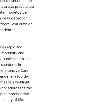
ano continúa siendo
li, la alta prevalencia
entar modelos de
a de la detección
egral, con el fin de
pacientes.
ires rapid and
d morbidity and
l public health issue,
countries. In
the Intensive Care
lenge. In a fourth-
of sepsis highlight
 work addresses the
ugh comprehensive
uality of life.