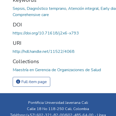
Keywords
Sepsis
,
Diagnóstico temprano
,
Atención integral
,
Early di
Comprehensive care
DOI
https://doi.org/10.71618/j2x6-x793
URI
http://hdl.handle.net/11522/4068
Collections
Maestría en Gerencia de Organizaciones de Salud
Full item page
Pontificia Universidad Javeriana Cali
Calle 18 No 118-250 Cali, Colombia
Teléfono:(+57) 602-321-82-00/602-485-64-00 - Línea