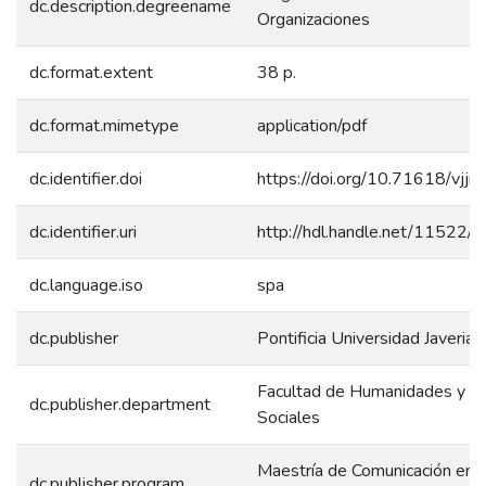
dc.description.degreename
Organizaciones
dc.format.extent
38 p.
dc.format.mimetype
application/pdf
dc.identifier.doi
https://doi.org/10.71618/vjjn
dc.identifier.uri
http://hdl.handle.net/11522/
dc.language.iso
spa
dc.publisher
Pontificia Universidad Javerian
Facultad de Humanidades y Ci
dc.publisher.department
Sociales
Maestría de Comunicación en l
dc.publisher.program