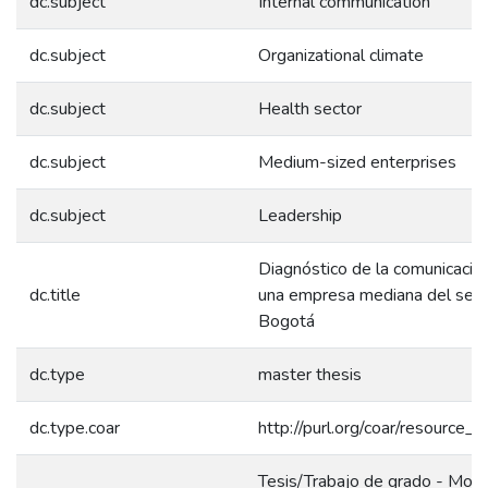
dc.subject
Internal communication
dc.subject
Organizational climate
dc.subject
Health sector
dc.subject
Medium-sized enterprises
dc.subject
Leadership
Diagnóstico de la comunicación
dc.title
una empresa mediana del sect
Bogotá
dc.type
master thesis
dc.type.coar
http://purl.org/coar/resource_
Tesis/Trabajo de grado - Mono