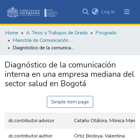
(current)
Log In
Communities
&
Home
A. Tesis y Trabajos de Grado
Posgrado
Collections
Maestría de Comunicación en las Organizaciones
All of DSpace
Diagnóstico de la comunicación interna en una empresa mediana del sector salud en Bogotá
Statistics
Diagnóstico de la comunicación
interna en una empresa mediana del
sector salud en Bogotá
Simple item page
dc.contributor.advisor
Cataño Otálora, Mónica Marió
dc.contributor.author
Ortiz Bedoya, Valentina