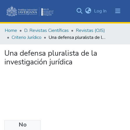
(current)
Log In
Communities
&
Home
D. Revistas Científicas
Revistas (OJS)
Collections
Criterio Jurídico
Una defensa pluralista de la investigación jurídica
All of DSpace
Una defensa pluralista de la
Statistics
investigación jurídica
No
Authors