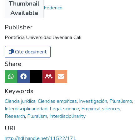
Thumbnail
Escobar Córdoba, Federico
Available
Publisher
Pontificia Universidad Javeriana Cali
Cite document
Share
Keywords
Ciencia jurídica
,
Ciencias empíricas
,
Investigación
,
Pluralismo
,
Interdisciplinariedad
,
Legal science
,
Empirical sciences
,
Research
,
Pluralism
,
Interdisciplinarity
URI
http://hdl.handle.net/11522/171