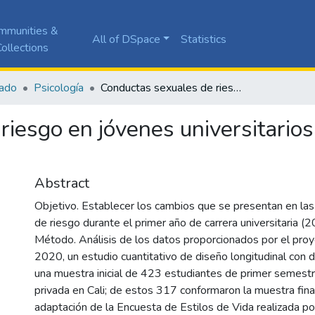
mmunities &
All of DSpace
Statistics
ollections
ado
Psicología
Conductas sexuales de riesgo en jóvenes universitarios durante su transición a la universidad
iesgo en jóvenes universitarios
Abstract
Objetivo. Establecer los cambios que se presentan en la
de riesgo durante el primer año de carrera universitaria 
Método. Análisis de los datos proporcionados por el pro
2020, un estudio cuantitativo de diseño longitudinal con 
una muestra inicial de 423 estudiantes de primer semestr
privada en Cali; de estos 317 conformaron la muestra final
adaptación de la Encuesta de Estilos de Vida realizada po