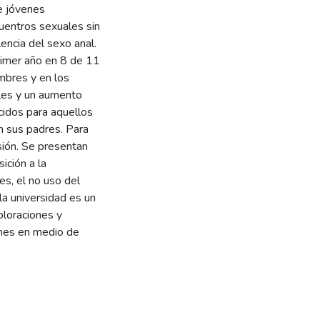
e jóvenes
uentros sexuales sin
lencia del sexo anal.
rimer año en 8 de 11
mbres y en los
les y un aumento
cidos para aquellos
on sus padres. Para
sión. Se presentan
ición a la
s, el no uso del
 la universidad es un
loraciones y
enes en medio de