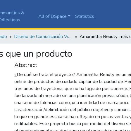
mmunities &
All of DSpace
Statistics
ollections
ado
Diseño de Comunicación Visual
 que un producto
Abstract
¿De qué se trata el proyecto? Amarantha Beauty es un 
online de productos de cuidado capilar de la ciudad de Pe
tres años de trayectoria, que no ha logrado posicionarse.
fue lanzado al mercado sin una planificación previa sólida
una serie de falencias como; una identidad de marca poco d
caracterización/delimitación del público objetivo y comunic
lo que en grande escala se ha reflejado en pocas ventas 
redituables. Este proyecto busca por medio del diseño se
el emprendimiento se destaque en el mercado y pueda c