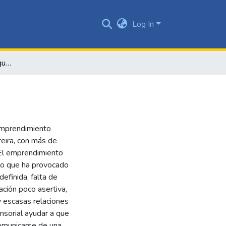
Log In
Amarantha Beauty: más que un producto
emprendimiento
reira, con más de
 El emprendimiento
, lo que ha provocado
efinida, falta de
ación poco asertiva,
y escasas relaciones
nsorial ayudar a que
omunicarse de una