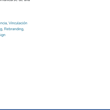
encia
,
Vinculación
ng
,
Rebranding
,
ign