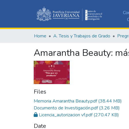
Co
C
Home
A. Tesis y Trabajos de Grado
Pregr
Amarantha Beauty: más
Files
Memoria Amarantha Beauty.pdf
(38.44 MB)
Documento de Investigación.pdf
(3.26 MB)
Licencia_autorizacion vf.pdf
(270.47 KB)
Date