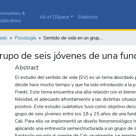
mmunities &
All of DSpace
Statistics
ollections
ado
Psicología
Sentido de vida en un grupo de seis jóvenes de una fundación privada de Cali
rupo de seis jóvenes de una fun
Abstract
El estudio del sentido de vida (SV) es un tema abordado po
desde hace mucho tiempo y que ha sido introducido a la ps
Frankl. Este tema encuentra una alta relación con el biene
felicidad, el adecuado afrontamiento a las distintas situac
positivo. Este estudio cualitativo tuvo como objetivo desc
grupo de seis jóvenes entre los 18 y 25 años de una fund
Cali. Para ello se implementó un diseño fenomenológico 
aplicando una entrevista semiestructurada a un grupo de 
fundación privada al oriente de Cali, igualmente, se empleó