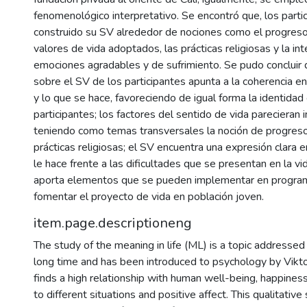
fenomenológico interpretativo. Se encontró que, los parti
construido su SV alrededor de nociones como el progreso
valores de vida adoptados, las prácticas religiosas y la in
emociones agradables y de sufrimiento. Se pudo concluir 
sobre el SV de los participantes apunta a la coherencia en
y lo que se hace, favoreciendo de igual forma la identidad
participantes; los factores del sentido de vida parecieran i
teniendo como temas transversales la noción de progreso
prácticas religiosas; el SV encuentra una expresión clara 
le hace frente a las dificultades que se presentan en la vi
aporta elementos que se pueden implementar en progra
fomentar el proyecto de vida en población joven.
item.page.descriptioneng
The study of the meaning in life (ML) is a topic addressed
long time and has been introduced to psychology by Viktor
finds a high relationship with human well-being, happines
to different situations and positive affect. This qualitativ