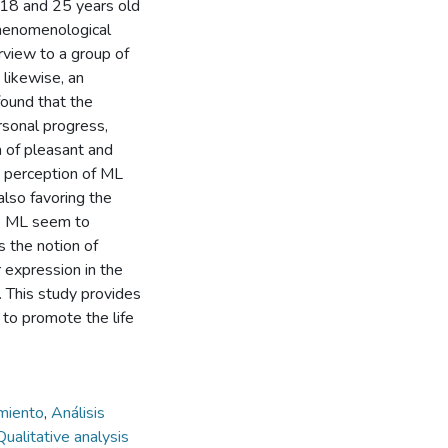
 18 and 25 years old
 phenomenological
rview to a group of
 likewise, an
found that the
rsonal progress,
n of pleasant and
' perception of ML
lso favoring the
the ML seem to
 the notion of
r expression in the
h. This study provides
to promote the life
amiento
,
Análisis
Qualitative analysis