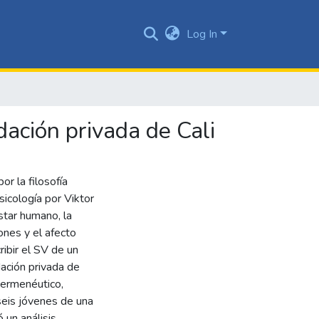
Log In
dación privada de Cali
r la filosofía
icología por Viktor
star humano, la
iones y el afecto
ribir el SV de un
ación privada de
hermenéutico,
seis jóvenes de una
 un análisis