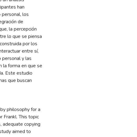
cipantes han
 personal, los
tegración de
que, la percepción
tre lo que se piensa
 construida por los
nteractuar entre sí,
 personal y las
en la forma en que se
da. Este estudio
mas que buscan
 by philosophy for a
 Frankl. This topic
s, adequate copying
e study aimed to