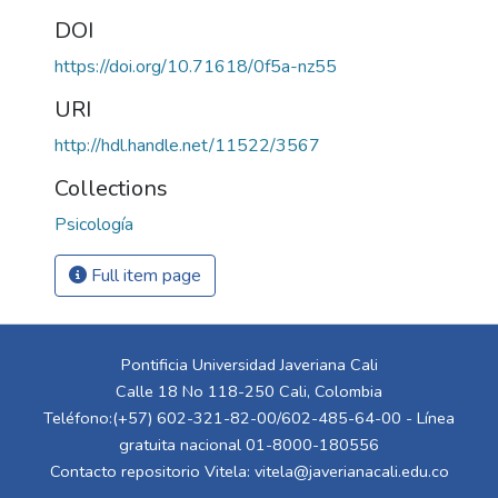
DOI
https://doi.org/10.71618/0f5a-nz55
URI
http://hdl.handle.net/11522/3567
Collections
Psicología
Full item page
Pontificia Universidad Javeriana Cali
Calle 18 No 118-250 Cali, Colombia
Teléfono:(+57) 602-321-82-00/602-485-64-00 - Línea
gratuita nacional 01-8000-180556
Contacto repositorio Vitela:
vitela@javerianacali.edu.co