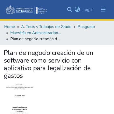
(current)
Log In
Communities
&
Home
A. Tesis y Trabajos de Grado
Posgrado
Collections
Maestría en Administración de Empresas
All of DSpace
Plan de negocio creación de un software como servicio con aplicativo para legalización de gastos
Statistics
Plan de negocio creación de un
software como servicio con
aplicativo para legalización de
gastos