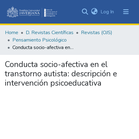
(current)
Log In
Communities
&
Home
D. Revistas Científicas
Revistas (OJS)
Collections
Pensamiento Psicológico
All of DSpace
Conducta socio-afectiva en el transtorno autista: descripción e intervención psicoeducativa
Statistics
Conducta socio-afectiva en el
transtorno autista: descripción e
intervención psicoeducativa