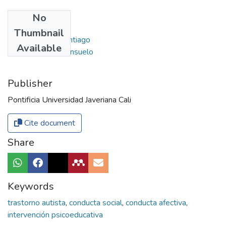
No
Authors
Thumbnail
López Gómez, Santiago
Available
García Álvarez, Consuelo
Publisher
Pontificia Universidad Javeriana Cali
Cite document
Share
Keywords
trastorno autista
,
conducta social
,
conducta afectiva
,
intervención psicoeducativa