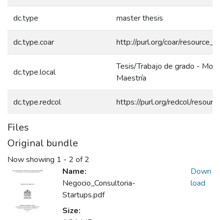
dc.type
master thesis
dc.type.coar
http://purl.org/coar/resource_
Tesis/Trabajo de grado - Mono
dc.type.local
Maestría
dc.type.redcol
https://purl.org/redcol/resou
Files
Original bundle
Now showing
1 - 2 of 2
Name:
Down
Negocio_Consultoria-
load
Startups.pdf
Size: