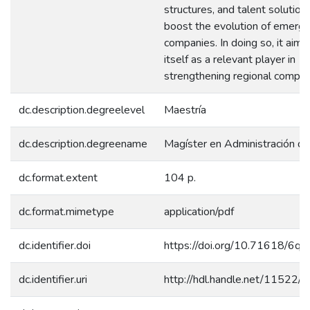
structures, and talent solution
boost the evolution of emergi
companies. In doing so, it aims
itself as a relevant player in
strengthening regional compet
dc.description.degreelevel
Maestría
dc.description.degreename
Magíster en Administración d
dc.format.extent
104 p.
dc.format.mimetype
application/pdf
dc.identifier.doi
https://doi.org/10.71618/6q
dc.identifier.uri
http://hdl.handle.net/11522/