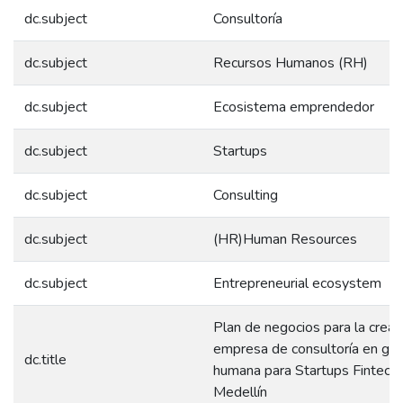
dc.subject
Consultoría
dc.subject
Recursos Humanos (RH)
dc.subject
Ecosistema emprendedor
dc.subject
Startups
dc.subject
Consulting
dc.subject
(HR)Human Resources
dc.subject
Entrepreneurial ecosystem
Plan de negocios para la creac
empresa de consultoría en ges
dc.title
humana para Startups Fintech
Medellín