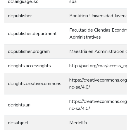
dc.language.iso
spa
dc.publisher
Pontificia Universidad Javerian
Facultad de Ciencias Económic
dc.publisher.department
Administrativas
dc.publisher.program
Maestría en Administración d
dc.rights.accessrights
http://purl.org/coar/access_rig
https://creativecommons.org/l
dc.rights.creativecommons
nc-sa/4.0/
https://creativecommons.org/l
dc.rights.uri
nc-sa/4.0/
dc.subject
Medellín