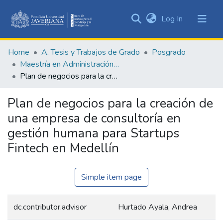
(current)
Log In
Communities
&
Home
A. Tesis y Trabajos de Grado
Posgrado
Collections
Maestría en Administración de Empresas
All of DSpace
Plan de negocios para la creación de una empresa de consultoría en gestión humana para Startups Fintech en Medellín
Statistics
Plan de negocios para la creación de
una empresa de consultoría en
gestión humana para Startups
Fintech en Medellín
Simple item page
dc.contributor.advisor
Hurtado Ayala, Andrea