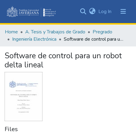
(current)
Log In
Communities
&
Home
A. Tesis y Trabajos de Grado
Pregrado
Collections
Ingeniería Electrónica
Software de control para un robot delta lineal
All of DSpace
Software de control para un robot
Statistics
delta lineal
Files