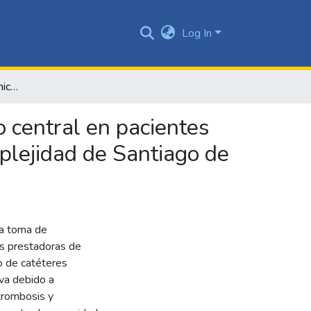
Log In
Eventos de seguridad clínica asociados a catéter venoso central en pacientes adultos y su impacto económico en una IPS de alta complejidad de Santiago de Cali, 2023
o central en pacientes
plejidad de Santiago de
la toma de
nes prestadoras de
o de catéteres
iva debido a
trombosis y