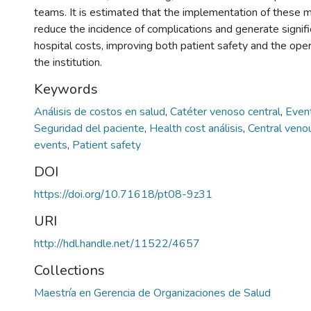
teams. It is estimated that the implementation of these 
reduce the incidence of complications and generate signifi
hospital costs, improving both patient safety and the opera
the institution.
Keywords
Análisis de costos en salud
,
Catéter venoso central
,
Even
Seguridad del paciente
,
Health cost análisis
,
Central veno
events
,
Patient safety
DOI
https://doi.org/10.71618/pt08-9z31
URI
http://hdl.handle.net/11522/4657
Collections
Maestría en Gerencia de Organizaciones de Salud