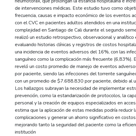
neumotórax, que prolongan la estancia hospitalaria e inc
de intervenciones médicas. Este estudio tuvo como objeti
frecuencia, causas e impacto económico de los eventos a
con el CVC en pacientes adultos atendidos en una instituc
complejidad en Santiago de Cali durante el segundo sem
realizó un estudio retrospectivo, observacional y analític
evaluando historias clínicas y registros de costos hospitala
una incidencia de eventos adversos del 16%, con las infec
sanguíneo como la complicación más frecuente (6,83%). E
reveló un costo promedio de manejo de eventos advers
por paciente, siendo las infecciones del torrente sanguín
con un promedio de $7.688.830 por paciente, debido al us
Los hallazgos subrayan la necesidad de implementar estr
prevención, como la estandarización de protocolos, la capa
personal y la creación de equipos especializados en acces
estima que la aplicación de estas medidas podría reducir l
complicaciones y generar un ahorro significativo en costos 
mejorando tanto la seguridad del paciente como la eficien
institución