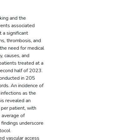
king and the
events associated
 a significant
ns, thrombosis, and
the need for medical
y, causes, and
atients treated at a
 second half of 2023.
conducted in 205
ords. An incidence of
infections as the
is revealed an
er patient, with
n average of
e findings underscore
tocol
ized vascular access