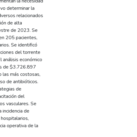
rementan la necesidad
vo determinar la
dversos relacionados
ión de alta
estre de 2023. Se
o en 205 pacientes,
rios. Se identificó
ciones del torrente
l análisis económico
os de $3.726.897
eo las más costosas,
o de antibióticos.
ategias de
citación del
os vasculares. Se
a incidencia de
hospitalarios,
cia operativa de la