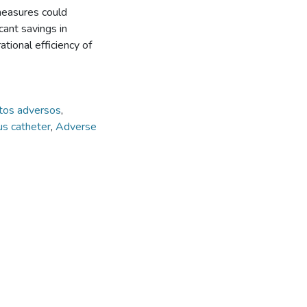
measures could
cant savings in
tional efficiency of
tos adversos
,
us catheter
,
Adverse