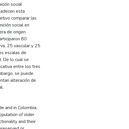
ición social
padecen esta
jetivo comparar las
nición social en
era de origen
articiparon 80
va, 25 vascular y 25
dos escalas de
I. De lo cual se
cativa entre los tres
mbargo, se puede
entan alteración de
l.
e and in Colombia,
opulation of older
tionality and their
e preserved or