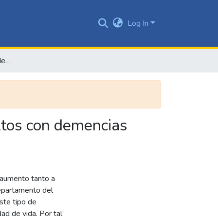
Log In
Comparación de habilidades de cognición social en adultos con demencias neurodegenerativas tipo Alzheimer, vascular y mixta
ltos con demencias
 aumento tanto a
departamento del
ste tipo de
ad de vida. Por tal