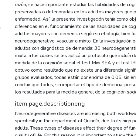
razón, se hace importante estudiar las habilidades de cogn
preservadas o deterioradas en los adultos mayores que 
enfermedad. Así, la presente investigación tenía como ob
diferencias en el funcionamiento de las habilidades de cog
f
adultos mayores con demencia según su etiología, bien fu
neurodegenerativo, vascular o mixto. En la investigación p
adultos con diagnóstico de demencia: 30 neurodegenerati
mixta, a los cuales se les aplicó un protocolo que incluía 
medida de la cognición social el test Mini SEA y el test IR
obtuvo como resultado que no existe una diferencia signifi
grupos evaluados, todas están por encima de 0.05, sin e
concluir que todos, sin importar el tipo de demencia, pres
los resultados para la medida general de la cognición socia
item.page.descriptioneng
Neurodegenerative diseases are increasing both worldwid
specifically in the department of Quindío, due to its high p
adults. These types of diseases affect their degree of func
quality of life. For this reason, it is important to study th