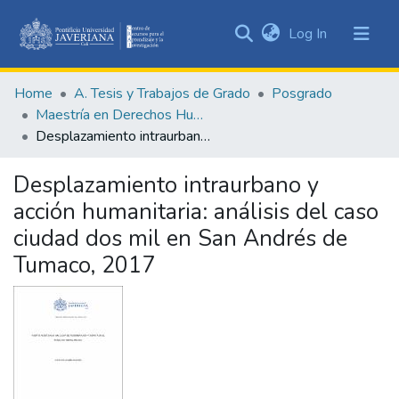
(current)
Log In
Communities
&
Home
A. Tesis y Trabajos de Grado
Posgrado
Collections
Maestría en Derechos Humanos y Cultura de Paz
All of DSpace
Desplazamiento intraurbano y acción humanitaria: análisis del caso ciudad dos mil en San Andrés de Tumaco, 2017
Statistics
Desplazamiento intraurbano y
acción humanitaria: análisis del caso
ciudad dos mil en San Andrés de
Tumaco, 2017