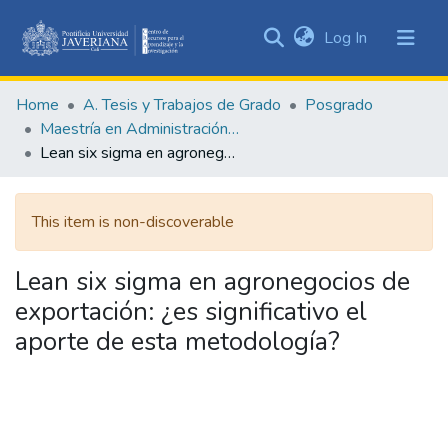
(current)
Log In
Communities
&
Home
A. Tesis y Trabajos de Grado
Posgrado
Collections
Maestría en Administración de Empresas
All of DSpace
Lean six sigma en agronegocios de exportación: ¿es significativo el aporte de esta metodología?
Statistics
This item is non-discoverable
Lean six sigma en agronegocios de
exportación: ¿es significativo el
aporte de esta metodología?