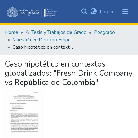
(current)
Log In
Communities
&
Home
A. Tesis y Trabajos de Grado
Posgrado
Collections
Maestría en Derecho Empresarial
All of DSpace
Caso hipotético en contextos globalizados: "Fresh Drink Company vs República de Colombia"
Statistics
Caso hipotético en contextos
globalizados: "Fresh Drink Company
vs República de Colombia"