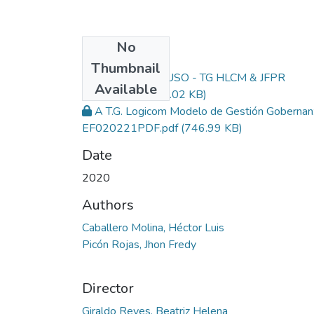
No
Files
Thumbnail
LICENCIA DE USO - TG HLCM & JFPR
Available
200121.pdf
(181.02 KB)
A T.G. Logicom Modelo de Gestión Gobernan
EF020221PDF.pdf
(746.99 KB)
Date
2020
Authors
Caballero Molina, Héctor Luis
Picón Rojas, Jhon Fredy
Director
Giraldo Reyes, Beatriz Helena