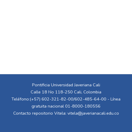
Pontificia Universidad Javeriana Cali
Calle 18 No 118-250 Cali, Colombia
Teléfono:(+57) 602-321-82-00/602-485-64-00 - Línea
gratuita nacional 01-8000-180556
Contacto repositorio Vitela:
vitela@javerianacali.edu.co