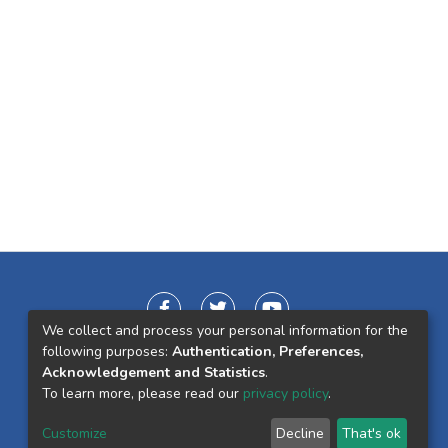
We collect and process your personal information for the
following purposes:
Authentication, Preferences,
Acknowledgement and Statistics
.
To learn more, please read our
privacy policy
.
Customize
Decline
That's ok