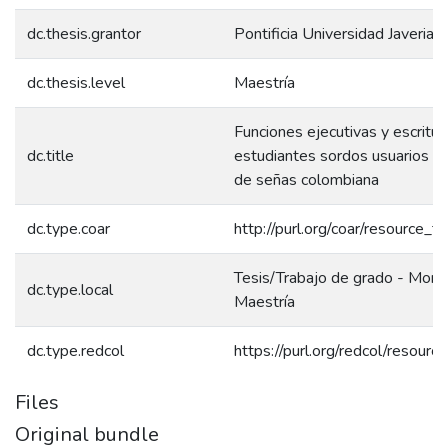
dc.thesis.grantor
Pontificia Universidad Javeriana
dc.thesis.level
Maestría
Funciones ejecutivas y escritur
dc.title
estudiantes sordos usuarios de
de señas colombiana
dc.type.coar
http://purl.org/coar/resource_t
Tesis/Trabajo de grado - Monog
dc.type.local
Maestría
dc.type.redcol
https://purl.org/redcol/resour
Files
Original bundle