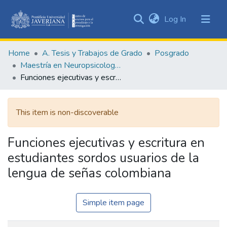
(current)
Log In
Communities
&
Home
A. Tesis y Trabajos de Grado
Posgrado
Collections
Maestría en Neuropsicología Clínica
All of DSpace
Funciones ejecutivas y escritura en estudiantes sordos usuarios de la lengua de señas colombiana
Statistics
This item is non-discoverable
Funciones ejecutivas y escritura en
estudiantes sordos usuarios de la
lengua de señas colombiana
Simple item page