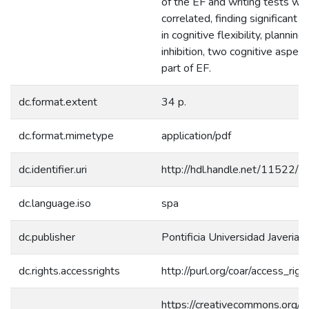
of the EF and writing tests we
correlated, finding significant c
in cognitive flexibility, planning
inhibition, two cognitive aspect
part of EF.
dc.format.extent
34 p.
dc.format.mimetype
application/pdf
dc.identifier.uri
http://hdl.handle.net/11522/
dc.language.iso
spa
dc.publisher
Pontificia Universidad Javeriana
dc.rights.accessrights
http://purl.org/coar/access_rig
https://creativecommons.org/l