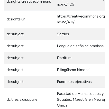
dc.rights.creativecommons
nc-nd/4.0/
https://creativecommons.org/l
dc.rights.uri
nc-nd/4.0/
dc.subject
Sordos
dc.subject
Lengua de seña colombiana
dc.subject
Escritura
dc.subject
Bilingüismo bimodal
dc.subject
Funciones ejecutivas
Facultad de Humanidades y Ci
dc.thesis.discipline
Sociales. Maestría en Neuropsi
Clínica