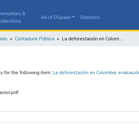
mmunities &
All of DSpace
Statistics
ollections
ado
Contaduría Pública
La deforestación en Colombia: evaluación del costo ambiental causado por la agroindustria en el pacífico colombiano
y for the following item:
La deforestación en Colombia: evaluació
acion.pdf