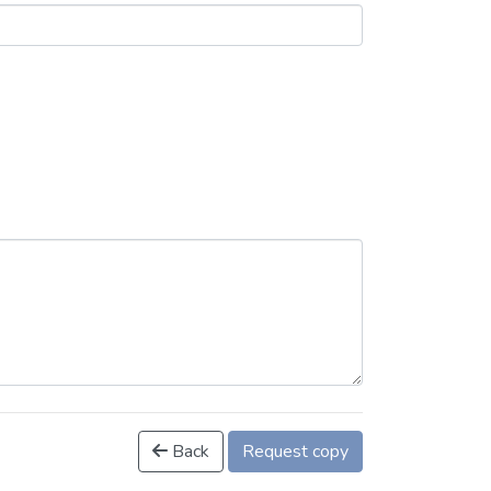
Back
Request copy