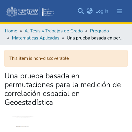
(current)
Log In
Communities
&
Home
A. Tesis y Trabajos de Grado
Pregrado
Collections
Matemáticas Aplicadas
Una prueba basada en permutaciones para la medición de correlación espacial en Geoestadística
All of DSpace
This item is non-discoverable
Statistics
Una prueba basada en
permutaciones para la medición de
correlación espacial en
Geoestadística