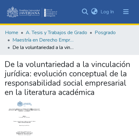
(current)
Log In
Communities
&
Home
A. Tesis y Trabajos de Grado
Posgrado
Collections
Maestría en Derecho Empresarial
All of DSpace
De la voluntariedad a la vinculación jurídica: evolución conceptual de la responsabilidad social empresarial en la literatura académica
Statistics
De la voluntariedad a la vinculación
jurídica: evolución conceptual de la
responsabilidad social empresarial
en la literatura académica